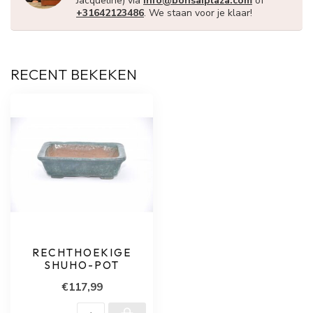
Jacqueline) via
info@bonsaiplaza.com
of
+31642123486
. We staan voor je klaar!
RECENT BEKEKEN
RECHTHOEKIGE
SHUHO-POT
€117,99