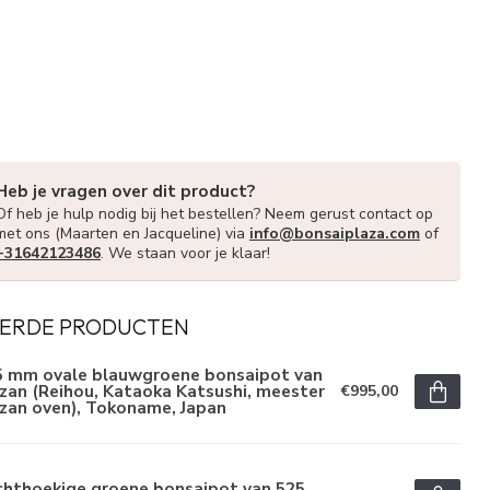
Heb je vragen over dit product?
Of heb je hulp nodig bij het bestellen? Neem gerust contact op
met ons (Maarten en Jacqueline) via
info@bonsaiplaza.com
of
+31642123486
. We staan voor je klaar!
ERDE PRODUCTEN
5 mm ovale blauwgroene bonsaipot van
zan (Reihou, Kataoka Katsushi, meester
€995,00
zan oven), Tokoname, Japan
chthoekige groene bonsaipot van 525