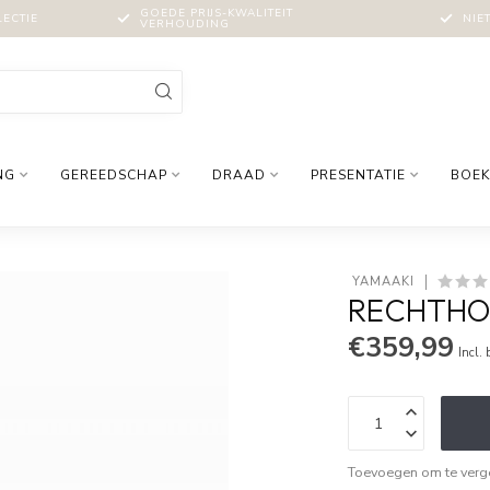
GOEDE PRIJS-KWALITEIT
LECTIE
NIE
VERHOUDING
NG
GEREEDSCHAP
DRAAD
PRESENTATIE
BOEK
 YAMAAKI
RECHTHO
€359,99
Incl.
Toevoegen om te verge