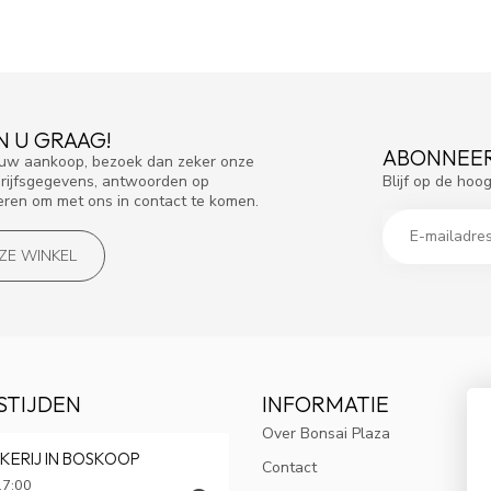
N U GRAAG!
ABONNEER
f uw aankoop, bezoek dan zeker onze
Blijf op de hoo
drijfsgegevens, antwoorden op
eren om met ons in contact te komen.
NZE WINKEL
STIJDEN
INFORMATIE
Over Bonsai Plaza
KERIJ IN BOSKOOP
Contact
17:00