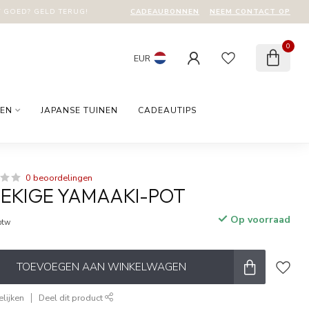
CADEAUBONNEN
NEEM CONTACT OP
T GOED? GELD TERUG!
0
EUR
EN
JAPANSE TUINEN
CADEAUTIPS
0 beoordelingen
EKIGE YAMAAKI-POT
Op voorraad
 btw
TOEVOEGEN AAN WINKELWAGEN
lijken
Deel dit product