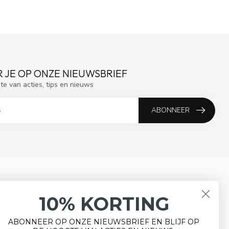
 JE OP ONZE NIEUWSBRIEF
gte van acties, tips en nieuws
ABONNEER
MIJN ACCOUNT
10% KORTING
Account informatie
Mijn bestellingen
ABONNEER OP ONZE NIEUWSBRIEF EN BLIJF OP