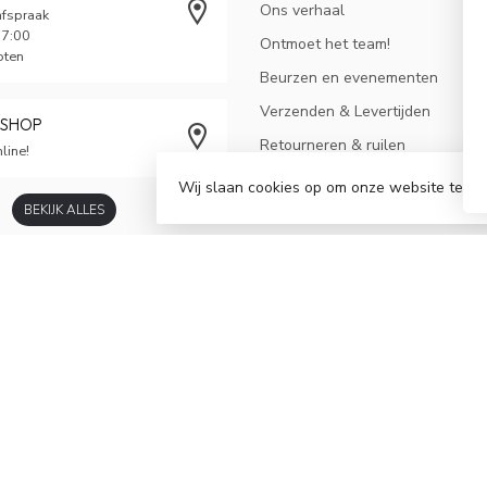
Ons verhaal
afspraak
17:00
Ontmoet het team!
oten
Beurzen en evenementen
Verzenden & Levertijden
BSHOP
Retourneren & ruilen
line!
Algemene voorwaarden
Wij slaan cookies op om onze website te ve
BEKIJK ALLES
Privacy-, veiligheids- en cookieb
Betaalmogelijkheden
Sitemap
Mededeling
Bonsaicursus voor gevorderden