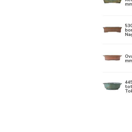
mm
53
bon
Na
Ov
mm 
44
tot
To