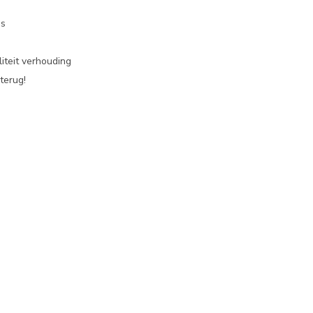
es
iteit verhouding
terug!