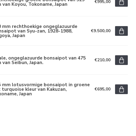
€995,00
 van Koyou, Tokoname, Japan
0 mm rechthoekige ongeglazuurde
saipot van Syu-zan, 1928-1988,
€9.500,00
goya, Japan
ale, ongeglazuurde bonsaipot van 475
€210,00
van Seibun, Japan.
5 mm lotusvormige bonsaipot in groene
 turquoise kleur van Kakuzan,
€695,00
koname, Japan