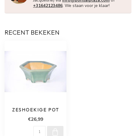
Jacqueline) via
info@bonsaiplaza.com
of
+31642123486
. We staan voor je klaar!
RECENT BEKEKEN
ZESHOEKIGE POT
€26,99