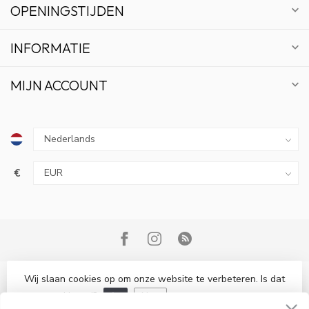
OPENINGSTIJDEN
INFORMATIE
MIJN ACCOUNT
€
10% KORTING
ABONNEER OP ONZE NIEUWSBRIEF EN BLIJF OP
DE HOOGTE VAN ACTIES EN NIEUWS.
Wij slaan cookies op om onze website te verbeteren. Is dat
© Copyright 2026 Bonsai Plaza
akkoord?
Ja
Nee
Meer over cookies »