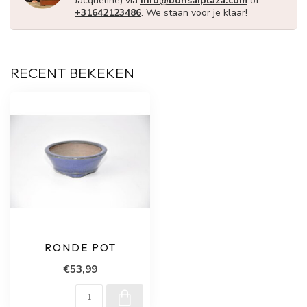
Jacqueline) via
info@bonsaiplaza.com
of
+31642123486
. We staan voor je klaar!
RECENT BEKEKEN
RONDE POT
€53,99