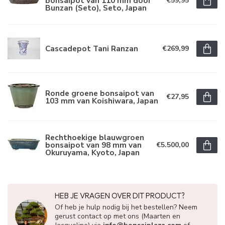
bonsaipot van 110 mm door
€59,95
Bunzan (Seto), Seto, Japan
Cascadepot Tani Ranzan
€269,99
Ronde groene bonsaipot van
€27,95
103 mm van Koishiwara, Japan
Rechthoekige blauwgroen
bonsaipot van 98 mm van
€5.500,00
Okuruyama, Kyoto, Japan
HEB JE VRAGEN OVER DIT PRODUCT?
Of heb je hulp nodig bij het bestellen? Neem
gerust contact op met ons (Maarten en