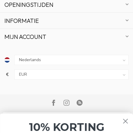
OPENINGSTIJDEN
INFORMATIE
MIJN ACCOUNT
€
10% KORTING
ABONNEER OP ONZE NIEUWSBRIEF EN BLIJF OP
DE HOOGTE VAN ACTIES EN NIEUWS.
Wij slaan cookies op om onze website te verbeteren. Is dat
© Copyright 2026 Bonsai Plaza
akkoord?
Ja
Nee
Meer over cookies »
ABONNEER