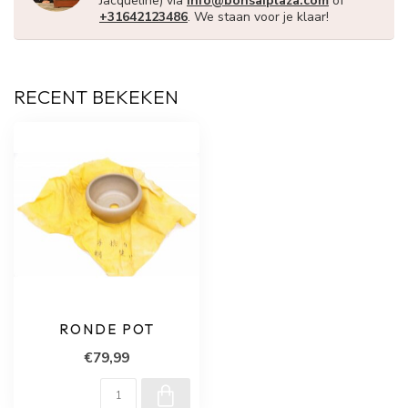
Jacqueline) via
info@bonsaiplaza.com
of
+31642123486
. We staan voor je klaar!
RECENT BEKEKEN
RONDE POT
€79,99