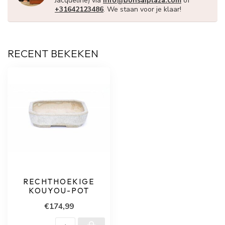
Jacqueline) via
info@bonsaiplaza.com
of
+31642123486
. We staan voor je klaar!
RECENT BEKEKEN
RECHTHOEKIGE
KOUYOU-POT
€174,99