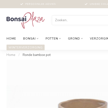
PERSOONLIJK ADVIES
UNIEKE COL
HOME
BONSAI
POTTEN
GROND
VERZORGI
WINTERVERZORGING
Home
/
Ronde bamboe pot