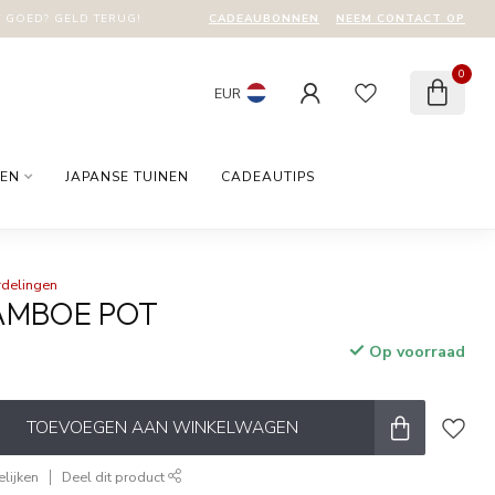
CADEAUBONNEN
NEEM CONTACT OP
T GOED? GELD TERUG!
0
EUR
EN
JAPANSE TUINEN
CADEAUTIPS
rdelingen
AMBOE POT
Op voorraad
w
TOEVOEGEN AAN WINKELWAGEN
lijken
Deel dit product