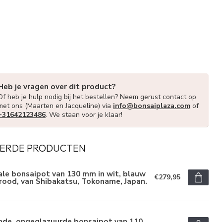
Heb je vragen over dit product?
Of heb je hulp nodig bij het bestellen? Neem gerust contact op
met ons (Maarten en Jacqueline) via
info@bonsaiplaza.com
of
+31642123486
. We staan voor je klaar!
ERDE PRODUCTEN
le bonsaipot van 130 mm in wit, blauw
€279,95
rood, van Shibakatsu, Tokoname, Japan.
nde, ongeglazuurde bonsaipot van 110