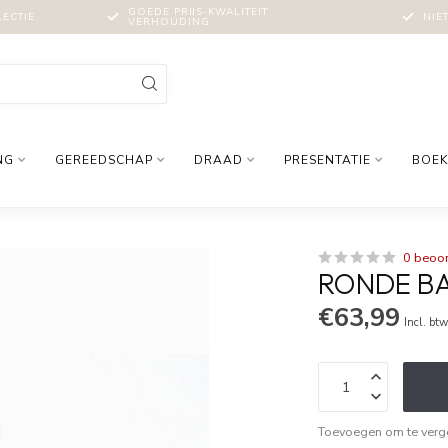
GOEDE PRIJS-KWALITEIT
LECTIE
NIE
VERHOUDING
NG
GEREEDSCHAP
DRAAD
PRESENTATIE
BOEK
0 beoo
RONDE B
€63,99
Incl. bt
Toevoegen om te verge