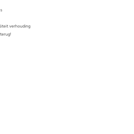
es
iteit verhouding
terug!