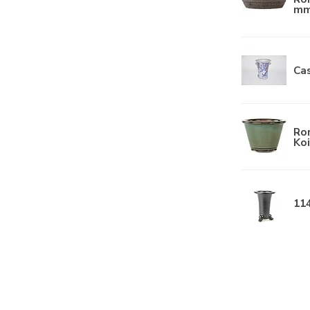
mm
Ca
Ro
Koi
114