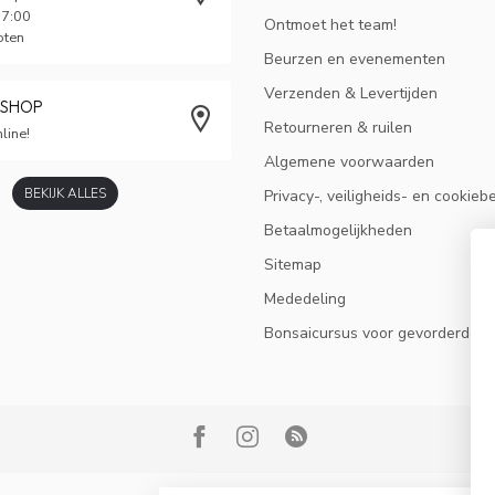
17:00
Ontmoet het team!
oten
Beurzen en evenementen
Verzenden & Levertijden
BSHOP
Retourneren & ruilen
line!
Algemene voorwaarden
BEKIJK ALLES
Privacy-, veiligheids- en cookieb
Betaalmogelijkheden
Sitemap
Mededeling
Bonsaicursus voor gevorderden