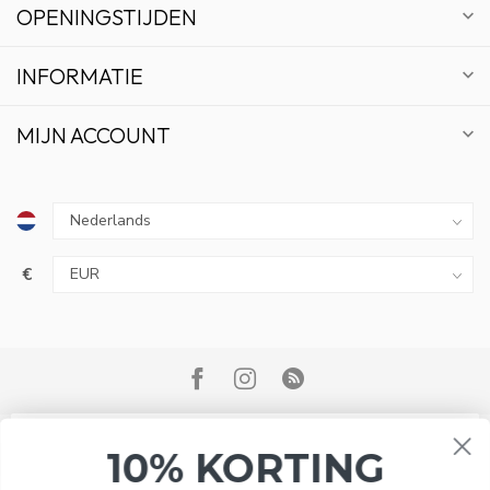
OPENINGSTIJDEN
INFORMATIE
MIJN ACCOUNT
€
10% KORTING
ABONNEER OP ONZE NIEUWSBRIEF EN BLIJF OP
DE HOOGTE VAN ACTIES EN NIEUWS.
Wij slaan cookies op om onze website te verbeteren. Is dat
© Copyright 2026 Bonsai Plaza
akkoord?
Ja
Nee
Meer over cookies »