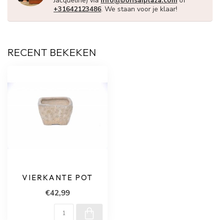
Jacqueline) via
info@bonsaiplaza.com
of
+31642123486
. We staan voor je klaar!
RECENT BEKEKEN
VIERKANTE POT
€42,99