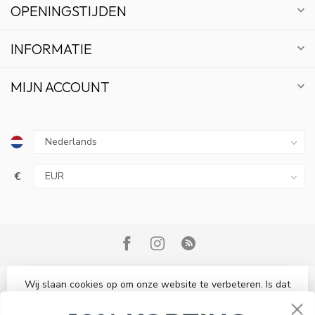
OPENINGSTIJDEN
INFORMATIE
MIJN ACCOUNT
€
10% KORTING
ABONNEER OP ONZE NIEUWSBRIEF EN BLIJF OP
DE HOOGTE VAN ACTIES EN NIEUWS.
Wij slaan cookies op om onze website te verbeteren. Is dat
© Copyright 2026 Bonsai Plaza
akkoord?
Ja
Nee
Meer over cookies »