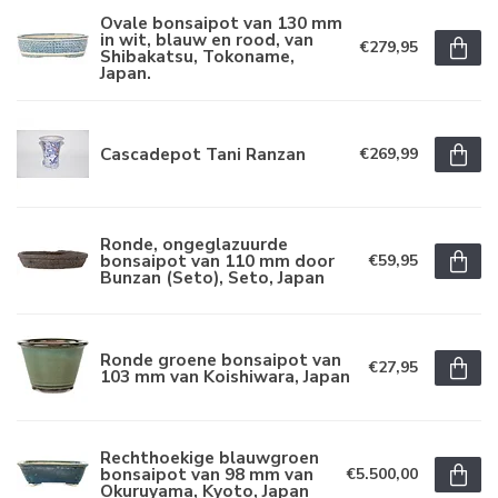
Ovale bonsaipot van 130 mm
in wit, blauw en rood, van
€279,95
Shibakatsu, Tokoname,
Japan.
Cascadepot Tani Ranzan
€269,99
Ronde, ongeglazuurde
bonsaipot van 110 mm door
€59,95
Bunzan (Seto), Seto, Japan
Ronde groene bonsaipot van
€27,95
103 mm van Koishiwara, Japan
Rechthoekige blauwgroen
bonsaipot van 98 mm van
€5.500,00
Okuruyama, Kyoto, Japan