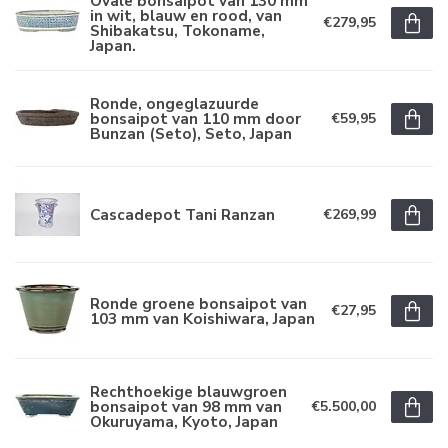
Ovale bonsaipot van 130 mm
in wit, blauw en rood, van
€279,95
Shibakatsu, Tokoname,
Japan.
Ronde, ongeglazuurde
bonsaipot van 110 mm door
€59,95
Bunzan (Seto), Seto, Japan
Cascadepot Tani Ranzan
€269,99
Ronde groene bonsaipot van
€27,95
103 mm van Koishiwara, Japan
Rechthoekige blauwgroen
bonsaipot van 98 mm van
€5.500,00
Okuruyama, Kyoto, Japan