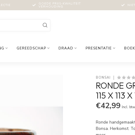
GOEDE PRIJS-KWALITEIT
LECTIE
NIE
VERHOUDING
NG
GEREEDSCHAP
DRAAD
PRESENTATIE
BOEK
BONSAI
RONDE GR
115 X 113 
€42,99
Incl. bt
Ronde handgemaakte 
Bonsa. Herkomst: To
meer
.