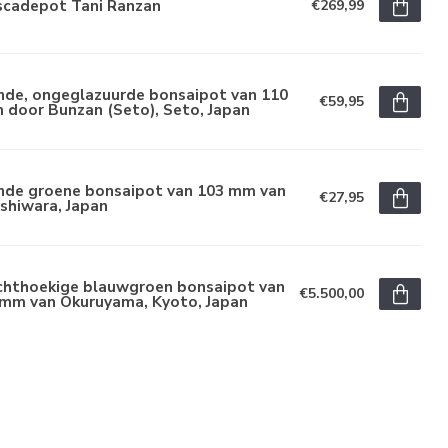
scadepot Tani Ranzan
€269,99
nde, ongeglazuurde bonsaipot van 110
€59,95
 door Bunzan (Seto), Seto, Japan
nde groene bonsaipot van 103 mm van
€27,95
shiwara, Japan
chthoekige blauwgroen bonsaipot van
€5.500,00
 mm van Okuruyama, Kyoto, Japan