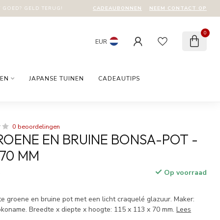
CADEAUBONNEN
NEEM CONTACT OP
T GOED? GELD TERUG!
0
EUR
EN
JAPANSE TUINEN
CADEAUTIPS
0 beoordelingen
OENE EN BRUINE BONSA-POT -
X 70 MM
Op voorraad
w
groene en bruine pot met een licht craquelé glazuur. Maker:
koname. Breedte x diepte x hoogte: 115 x 113 x 70 mm.
Lees