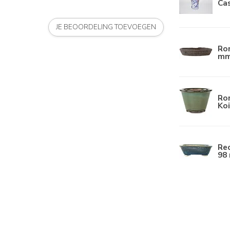
Ca
JE BEOORDELING TOEVOEGEN
Ro
mm
Ro
Koi
Re
98