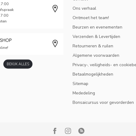
17:00
Ons verhaal
afspraak
17:00
Ontmoet het team!
oten
Beurzen en evenementen
Verzenden & Levertijden
BSHOP
Retourneren & ruilen
line!
Algemene voorwaarden
BEKIJK ALLES
Privacy-, veiligheids- en cookieb
Betaalmogelijkheden
Sitemap
Mededeling
Bonsaicursus voor gevorderden