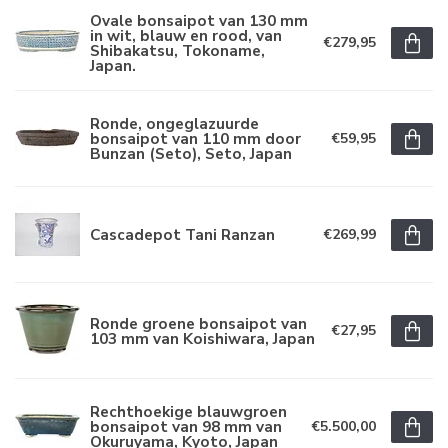
Ovale bonsaipot van 130 mm
in wit, blauw en rood, van
€279,95
Shibakatsu, Tokoname,
Japan.
Ronde, ongeglazuurde
bonsaipot van 110 mm door
€59,95
Bunzan (Seto), Seto, Japan
Cascadepot Tani Ranzan
€269,99
Ronde groene bonsaipot van
€27,95
103 mm van Koishiwara, Japan
Rechthoekige blauwgroen
bonsaipot van 98 mm van
€5.500,00
Okuruyama, Kyoto, Japan