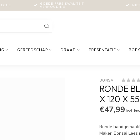
GOEDE PRIJS-KWALITEIT
LECTIE
NIE
VERHOUDING
NG
GEREEDSCHAP
DRAAD
PRESENTATIE
BOEK
BONSAI
RONDE BL
X 120 X 5
€47,99
Incl. bt
Ronde handgemaakte 
Maker: Bonsai
Lees 