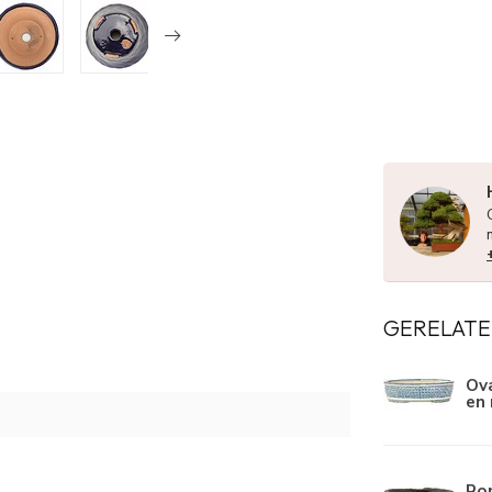
GERELATE
Ova
en 
Ro