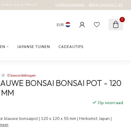
CADEAUBONNEN
NEEM CONTACT OP
T GOED? GELD TERUG!
0
EUR
EN
JAPANSE TUINEN
CADEAUTIPS
0 beoordelingen
AUWE BONSAI BONSAI POT - 120
5 MM
Op voorraad
w
blauwe bonsaipot | 120 x 120 x 55 mm | Herkomst: Japan |
meer
.