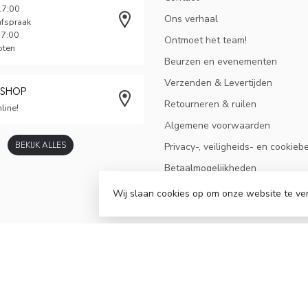
17:00
Ons verhaal
afspraak
17:00
Ontmoet het team!
oten
Beurzen en evenementen
Verzenden & Levertijden
BSHOP
Retourneren & ruilen
line!
Algemene voorwaarden
BEKIJK ALLES
Privacy-, veiligheids- en cookieb
Betaalmogelijkheden
Sitemap
Wij slaan cookies op om onze website te ve
Mededeling
Bonsaicursus voor gevorderden