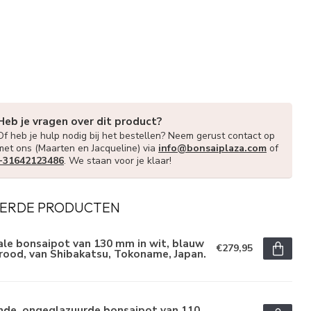
Heb je vragen over dit product?
Of heb je hulp nodig bij het bestellen? Neem gerust contact op
met ons (Maarten en Jacqueline) via
info@bonsaiplaza.com
of
+31642123486
. We staan voor je klaar!
ERDE PRODUCTEN
le bonsaipot van 130 mm in wit, blauw
€279,95
rood, van Shibakatsu, Tokoname, Japan.
nde, ongeglazuurde bonsaipot van 110