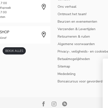
17:00
Ons verhaal
afspraak
17:00
Ontmoet het team!
oten
Beurzen en evenementen
Verzenden & Levertijden
BSHOP
Retourneren & ruilen
line!
Algemene voorwaarden
BEKIJK ALLES
Privacy-, veiligheids- en cookieb
Betaalmogelijkheden
Sitemap
Mededeling
Bonsaicursus voor gevorderden