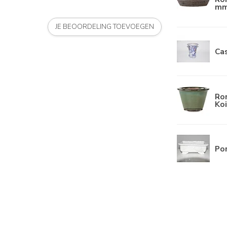
mm
JE BEOORDELING TOEVOEGEN
Ca
Ro
Koi
Por