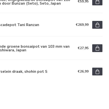
€59,95
 door Bunzan (Seto), Seto, Japan
scadepot Tani Ranzan
€269,99
nde groene bonsaipot van 103 mm van
€27,95
shiwara, Japan
selein draak, shohin pot S
€26,99