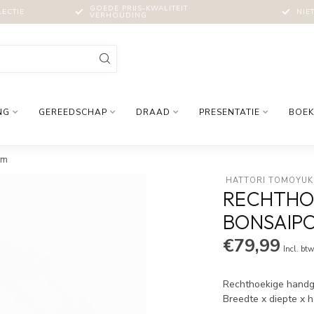
GOEDE PRIJS-KWALITEIT
LECTIE
NIE
VERHOUDING
NG
GEREEDSCHAP
DRAAD
PRESENTATIE
BOEK
mm
 HATTORI TOMOYUK
RECHTHO
BONSAIPOT
€79,99
Incl. bt
Rechthoekige handg
Breedte x diepte x 