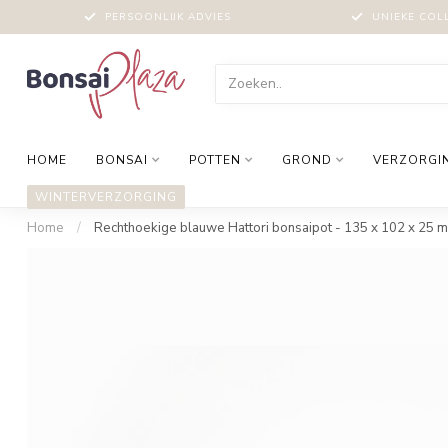
PERSOONLIJK ADVIES
UNIEKE COL
HOME
BONSAI
POTTEN
GROND
VERZORGI
WINTERVERZORGING
Home
/
Rechthoekige blauwe Hattori bonsaipot - 135 x 102 x 25 