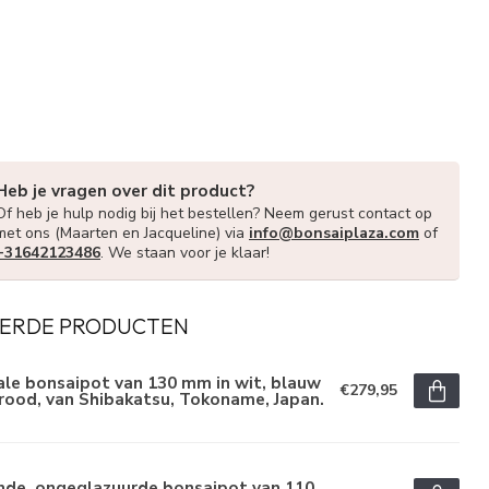
Heb je vragen over dit product?
Of heb je hulp nodig bij het bestellen? Neem gerust contact op
met ons (Maarten en Jacqueline) via
info@bonsaiplaza.com
of
+31642123486
. We staan voor je klaar!
ERDE PRODUCTEN
le bonsaipot van 130 mm in wit, blauw
€279,95
rood, van Shibakatsu, Tokoname, Japan.
nde, ongeglazuurde bonsaipot van 110