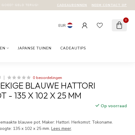
CADEAUBONNEN
NEEM CONTACT OP
T GOED? GELD TERUG!
0
EUR
EN
JAPANSE TUINEN
CADEAUTIPS
0 beoordelingen
I
EKIGE BLAUWE HATTORI
 - 135 X 102 X 25 MM
Op voorraad
w
emaakte blauwe pot. Maker: Hattori. Herkomst: Tokoname.
hoogte: 135 x 102 x 25 mm.
Lees meer
.