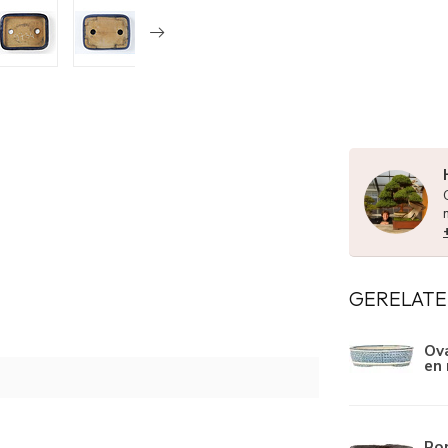
GERELATE
Ova
en 
Ro