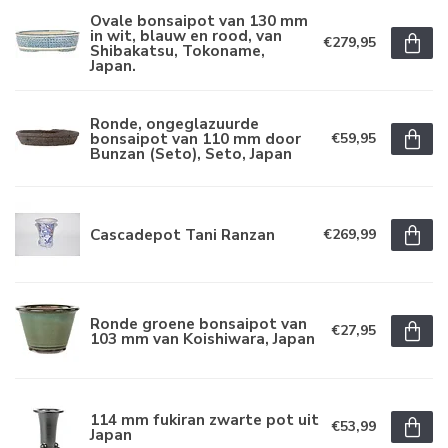
Ovale bonsaipot van 130 mm
in wit, blauw en rood, van
€279,95
Shibakatsu, Tokoname,
Japan.
Ronde, ongeglazuurde
bonsaipot van 110 mm door
€59,95
Bunzan (Seto), Seto, Japan
Cascadepot Tani Ranzan
€269,99
Ronde groene bonsaipot van
€27,95
103 mm van Koishiwara, Japan
114 mm fukiran zwarte pot uit
€53,99
Japan