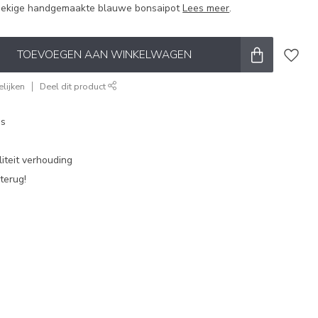
oekige handgemaakte blauwe bonsaipot
Lees meer
.
TOEVOEGEN AAN WINKELWAGEN
lijken
Deel dit product
es
iteit verhouding
terug!