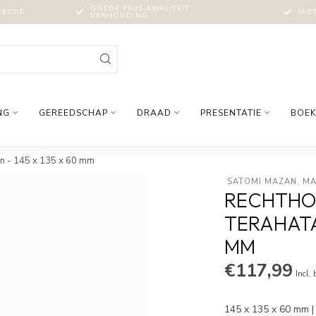
GOEDE PRIJS-KWALITEIT
LECTIE
NIE
VERHOUDING
NG
GEREEDSCHAP
DRAAD
PRESENTATIE
BOEK
n - 145 x 135 x 60 mm
 SATOMI MAZAN, M
RECHTHO
TERAHATA 
MM
€117,99
Incl.
145 x 135 x 60 mm |