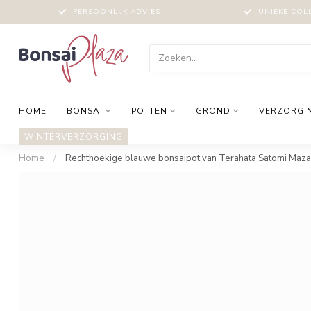
PERSOONLIJK ADVIES
UNIEKE COL
HOME
BONSAI
POTTEN
GROND
VERZORGI
WINTERVERZORGING
Home
/
Rechthoekige blauwe bonsaipot van Terahata Satomi Maza