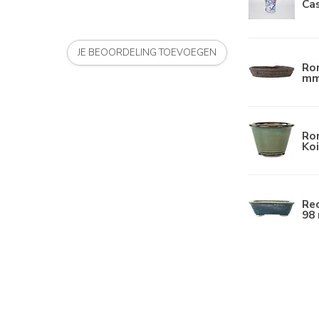
Ca
JE BEOORDELING TOEVOEGEN
Ro
mm
Ro
Koi
Re
98