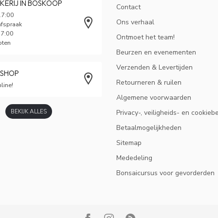
KERIJ IN BOSKOOP
Contact
17:00
Ons verhaal
afspraak
17:00
Ontmoet het team!
oten
Beurzen en evenementen
Verzenden & Levertijden
BSHOP
Retourneren & ruilen
line!
Algemene voorwaarden
BEKIJK ALLES
Privacy-, veiligheids- en cookieb
Betaalmogelijkheden
Sitemap
Mededeling
Bonsaicursus voor gevorderden