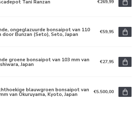
scadepot Tani Ranzan
€269,99
nde, ongeglazuurde bonsaipot van 110
€59,95
 door Bunzan (Seto), Seto, Japan
nde groene bonsaipot van 103 mm van
€27,95
shiwara, Japan
chthoekige blauwgroen bonsaipot van
€5.500,00
 mm van Okuruyama, Kyoto, Japan