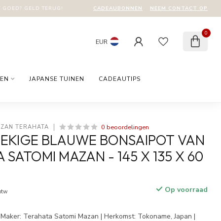
CADEAUBONNEN
NEEM CONTACT OP
T GOED? GELD TERUG!
0
EUR
EN
JAPANSE TUINEN
CADEAUTIPS
0 beoordelingen
AZAN TERAHATA
EKIGE BLAUWE BONSAIPOT VAN
SATOMI MAZAN - 145 X 135 X 60
Op voorraad
 btw
 Maker: Terahata Satomi Mazan | Herkomst: Tokoname, Japan |