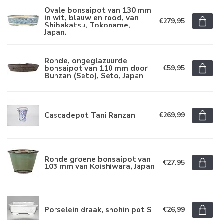
Ovale bonsaipot van 130 mm
in wit, blauw en rood, van
€279,95
Shibakatsu, Tokoname,
Japan.
Ronde, ongeglazuurde
bonsaipot van 110 mm door
€59,95
Bunzan (Seto), Seto, Japan
Cascadepot Tani Ranzan
€269,99
Ronde groene bonsaipot van
€27,95
103 mm van Koishiwara, Japan
Porselein draak, shohin pot S
€26,99