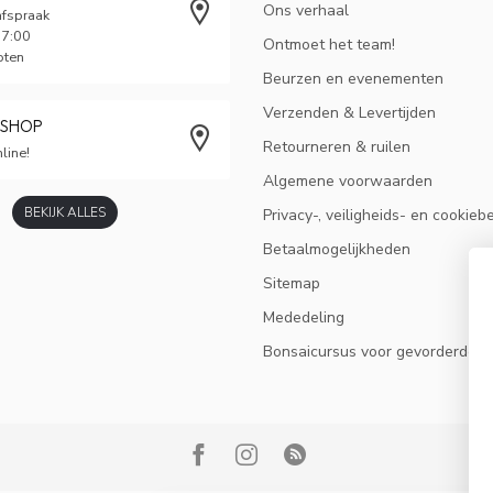
Ons verhaal
afspraak
17:00
Ontmoet het team!
oten
Beurzen en evenementen
Verzenden & Levertijden
BSHOP
Retourneren & ruilen
line!
Algemene voorwaarden
BEKIJK ALLES
Privacy-, veiligheids- en cookieb
Betaalmogelijkheden
Sitemap
Mededeling
Bonsaicursus voor gevorderden