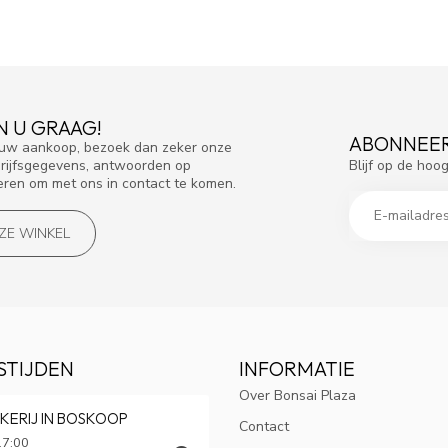
N U GRAAG!
ABONNEER
f uw aankoop, bezoek dan zeker onze
Blijf op de hoo
drijfsgegevens, antwoorden op
eren om met ons in contact te komen.
NZE WINKEL
STIJDEN
INFORMATIE
Over Bonsai Plaza
KERIJ IN BOSKOOP
Contact
17:00