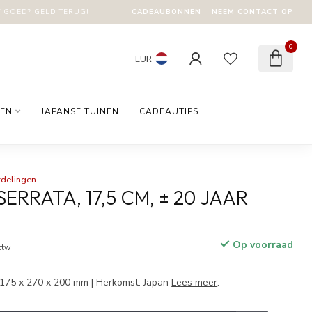
CADEAUBONNEN
NEEM CONTACT OP
T GOED? GELD TERUG!
0
EUR
EN
JAPANSE TUINEN
CADEAUTIPS
rdelingen
ERRATA, 17,5 CM, ± 20 JAAR
Op voorraad
 btw
 175 x 270 x 200 mm | Herkomst: Japan
Lees meer
.