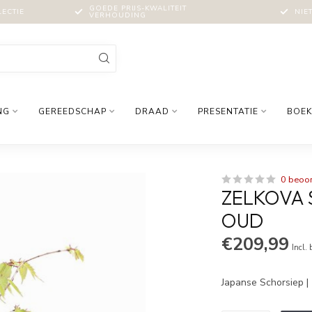
GOEDE PRIJS-KWALITEIT
LECTIE
NIE
VERHOUDING
NG
GEREEDSCHAP
DRAAD
PRESENTATIE
BOEK
0 beoo
ZELKOVA S
OUD
€209,99
Incl.
Japanse Schorsiep |