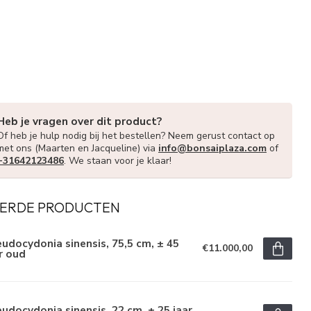
Heb je vragen over dit product?
Of heb je hulp nodig bij het bestellen? Neem gerust contact op
met ons (Maarten en Jacqueline) via
info@bonsaiplaza.com
of
+31642123486
. We staan voor je klaar!
ERDE PRODUCTEN
udocydonia sinensis, 75,5 cm, ± 45
€11.000,00
r oud
udocydonia sinensis, 22 cm, ± 25 jaar