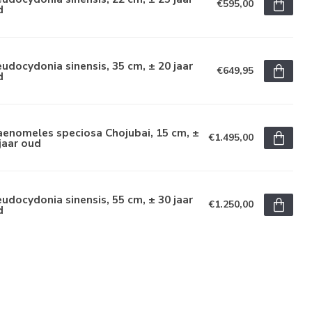
€595,00
d
udocydonia sinensis, 35 cm, ± 20 jaar
€649,95
d
enomeles speciosa Chojubai, 15 cm, ±
€1.495,00
jaar oud
udocydonia sinensis, 55 cm, ± 30 jaar
€1.250,00
d