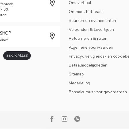
Ons verhaal
afspraak
17:00
Ontmoet het team!
oten
Beurzen en evenementen
Verzenden & Levertijden
BSHOP
Retourneren & ruilen
line!
Algemene voorwaarden
BEKIJK ALLES
Privacy-, veiligheids- en cookieb
Betaalmogelijkheden
Sitemap
Mededeling
Bonsaicursus voor gevorderden