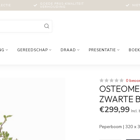
GOEDE PRIJS-KWALITEIT
LECTIE
NIE
VERHOUDING
NG
GEREEDSCHAP
DRAAD
PRESENTATIE
BOEK
0 beoo
OSTEOMELE
ZWARTE 
€299,99
Incl.
Peperboom | 320 x 