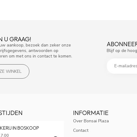
N U GRAAG!
ABONNEER
f uw aankoop, bezoek dan zeker onze
Blijf op de hoo
drijfsgegevens, antwoorden op
eren om met ons in contact te komen.
NZE WINKEL
STIJDEN
INFORMATIE
Over Bonsai Plaza
KERIJ IN BOSKOOP
Contact
17:00