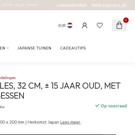
CADEAUBONNEN
NEEM CONTACT OP
T GOED? GELD TERUG!
0
EUR
EN
JAPANSE TUINEN
CADEAUTIPS
rdelingen
S, 32 CM, ± 15 JAAR OUD, MET
BESSEN
Op voorraad
 btw
300 x 200 mm | Herkomst: Japan
Lees meer
.