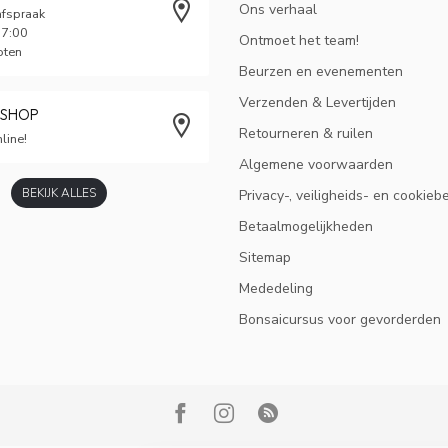
Ons verhaal
afspraak
17:00
Ontmoet het team!
oten
Beurzen en evenementen
Verzenden & Levertijden
BSHOP
Retourneren & ruilen
line!
Algemene voorwaarden
BEKIJK ALLES
Privacy-, veiligheids- en cookieb
Betaalmogelijkheden
Sitemap
Mededeling
Bonsaicursus voor gevorderden