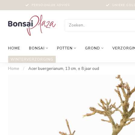
PERSOONLIJK ADVIES
UNIEKE COL
HOME
BONSAI
POTTEN
GROND
VERZORGI
WINTERVERZORGING
Home
/
Acer buergerianum, 13 cm, ± 8 jaar oud