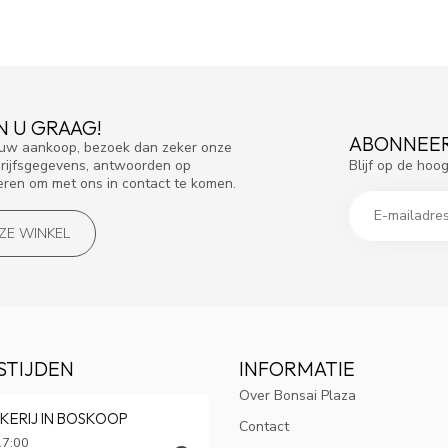
N U GRAAG!
ABONNEER
f uw aankoop, bezoek dan zeker onze
Blijf op de hoo
drijfsgegevens, antwoorden op
eren om met ons in contact te komen.
NZE WINKEL
STIJDEN
INFORMATIE
Over Bonsai Plaza
KERIJ IN BOSKOOP
Contact
17:00