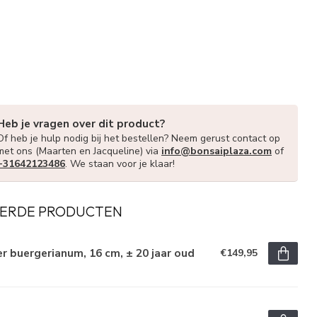
Heb je vragen over dit product?
Of heb je hulp nodig bij het bestellen? Neem gerust contact op
met ons (Maarten en Jacqueline) via
info@bonsaiplaza.com
of
+31642123486
. We staan voor je klaar!
ERDE PRODUCTEN
r buergerianum, 16 cm, ± 20 jaar oud
€149,95