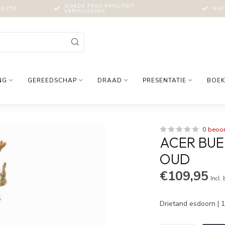
GOEDE PRIJS-KWALITEIT
LECTIE
NIE
VERHOUDING
NG
GEREEDSCHAP
DRAAD
PRESENTATIE
BOEK
0 beoo
ACER BUE
OUD
€109,95
Incl.
Drietand esdoorn | 