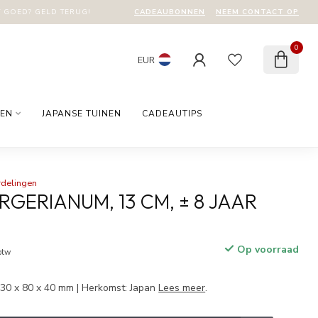
CADEAUBONNEN
NEEM CONTACT OP
T GOED? GELD TERUG!
0
EUR
EN
JAPANSE TUINEN
CADEAUTIPS
rdelingen
RGERIANUM, 13 CM, ± 8 JAAR
Op voorraad
 btw
130 x 80 x 40 mm | Herkomst: Japan
Lees meer
.