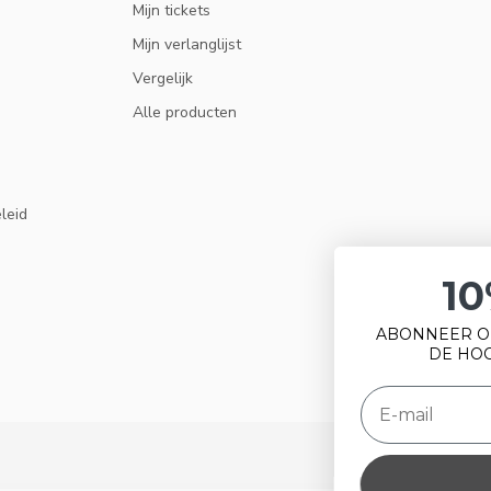
Mijn tickets
Mijn verlanglijst
Vergelijk
Alle producten
eleid
10% KORTING
ABONNEER OP ONZE NIEUWSBRIEF EN BLIJF OP
DE HOOGTE VAN ACTIES EN NIEUWS.
ABONNEER