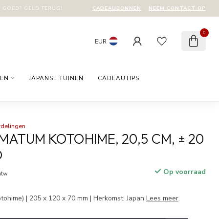
CADEAUBONNEN
NEEM CONTACT OP
T GOED? GELD TERUG!
0
EUR
EN
JAPANSE TUINEN
CADEAUTIPS
rdelingen
MATUM KOTOHIME, 20,5 CM, ± 20
D
Op voorraad
 btw
tohime) | 205 x 120 x 70 mm | Herkomst: Japan
Lees meer
.