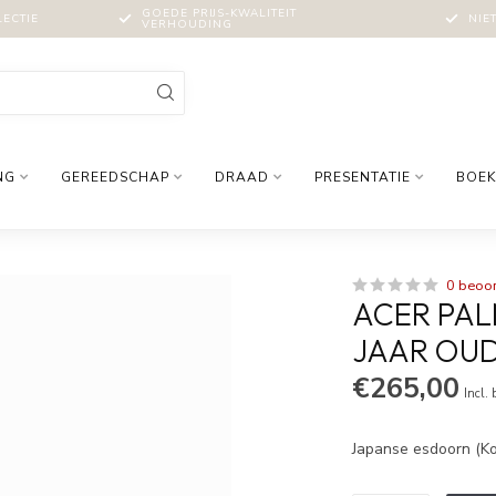
GOEDE PRIJS-KWALITEIT
LECTIE
NIE
VERHOUDING
NG
GEREEDSCHAP
DRAAD
PRESENTATIE
BOEK
0 beoo
ACER PAL
JAAR OU
€265,00
Incl.
Japanse esdoorn (Ko