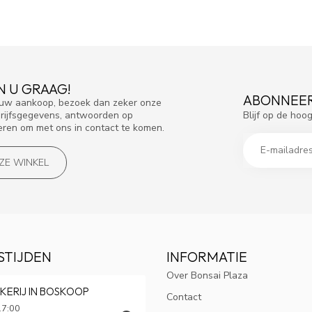
N U GRAAG!
ABONNEER
f uw aankoop, bezoek dan zeker onze
Blijf op de hoo
drijfsgegevens, antwoorden op
eren om met ons in contact te komen.
NZE WINKEL
STIJDEN
INFORMATIE
Over Bonsai Plaza
KERIJ IN BOSKOOP
Contact
17:00