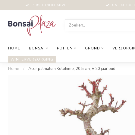
PERSOONLIJK ADVIES
UNIEKE COL
HOME
BONSAI
POTTEN
GROND
VERZORGI
WINTERVERZORGING
Home
/
Acer palmatum Kotohime, 20,5 cm, ± 20 jaar oud