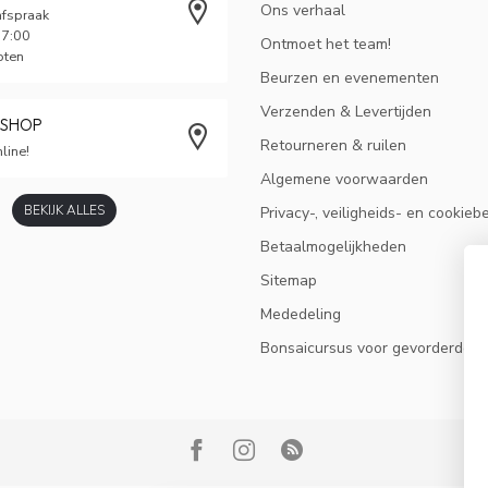
Ons verhaal
afspraak
17:00
Ontmoet het team!
oten
Beurzen en evenementen
Verzenden & Levertijden
BSHOP
Retourneren & ruilen
line!
Algemene voorwaarden
BEKIJK ALLES
Privacy-, veiligheids- en cookieb
Betaalmogelijkheden
Sitemap
Mededeling
Bonsaicursus voor gevorderden