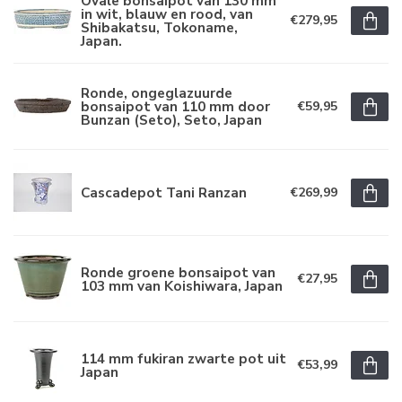
Ovale bonsaipot van 130 mm
in wit, blauw en rood, van
€279,95
Shibakatsu, Tokoname,
Japan.
Ronde, ongeglazuurde
bonsaipot van 110 mm door
€59,95
Bunzan (Seto), Seto, Japan
Cascadepot Tani Ranzan
€269,99
Ronde groene bonsaipot van
€27,95
103 mm van Koishiwara, Japan
114 mm fukiran zwarte pot uit
€53,99
Japan