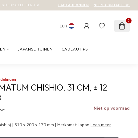
CADEAUBONNEN
NEEM CONTACT OP
T GOED? GELD TERUG!
0
EUR
EN
JAPANSE TUINEN
CADEAUTIPS
rdelingen
ATUM CHISHIO, 31 CM, ± 12
D
Niet op voorraad
 btw
ishio) | 310 x 200 x 170 mm | Herkomst: Japan
Lees meer
.