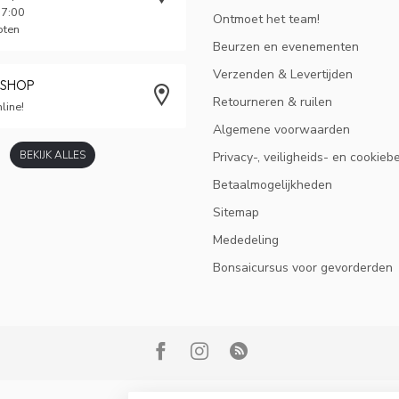
17:00
Ontmoet het team!
oten
Beurzen en evenementen
Verzenden & Levertijden
BSHOP
Retourneren & ruilen
line!
Algemene voorwaarden
BEKIJK ALLES
Privacy-, veiligheids- en cookieb
Betaalmogelijkheden
Sitemap
Mededeling
Bonsaicursus voor gevorderden