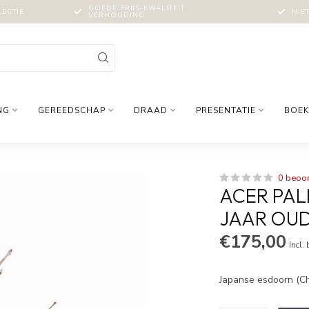
GOEDE PRIJS-KWALITEIT
LECTIE
NIE
VERHOUDING
NG
GEREEDSCHAP
DRAAD
PRESENTATIE
BOEK
0 beoo
ACER PALM
JAAR OU
€175,00
Incl.
Japanse esdoorn (Ch