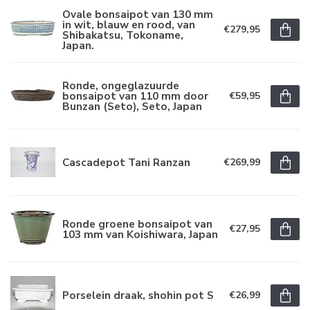
Ovale bonsaipot van 130 mm
in wit, blauw en rood, van
€279,95
Shibakatsu, Tokoname,
Japan.
Ronde, ongeglazuurde
bonsaipot van 110 mm door
€59,95
Bunzan (Seto), Seto, Japan
Cascadepot Tani Ranzan
€269,99
Ronde groene bonsaipot van
€27,95
103 mm van Koishiwara, Japan
Porselein draak, shohin pot S
€26,99