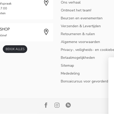
Ons verhaal
afspraak
17:00
Ontmoet het team!
oten
Beurzen en evenementen
Verzenden & Levertijden
BSHOP
Retourneren & ruilen
line!
Algemene voorwaarden
BEKIJK ALLES
Privacy-, veiligheids- en cookieb
Betaalmogelijkheden
Sitemap
Mededeling
Bonsaicursus voor gevorderden