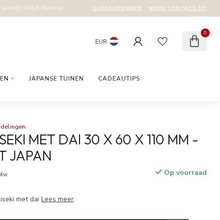
CADEAUBONNEN
NEEM CONTACT OP
T GOED? GELD TERUG!
0
EUR
EN
JAPANSE TUINEN
CADEAUTIPS
rdelingen
SEKI MET DAI 30 X 60 X 110 MM -
T JAPAN
Op voorraad
 btw
iseki met dai
Lees meer
.