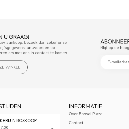
N U GRAAG!
ABONNEER
f uw aankoop, bezoek dan zeker onze
Blijf op de hoo
drijfsgegevens, antwoorden op
eren om met ons in contact te komen.
NZE WINKEL
STIJDEN
INFORMATIE
Over Bonsai Plaza
KERIJ IN BOSKOOP
Contact
17:00