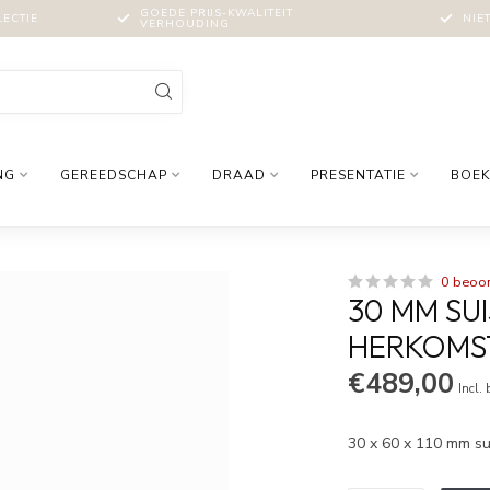
GOEDE PRIJS-KWALITEIT
LECTIE
NIE
VERHOUDING
NG
GEREEDSCHAP
DRAAD
PRESENTATIE
BOEK
0 beoo
30 MM SUI
HERKOMS
€489,00
Incl.
30 x 60 x 110 mm su