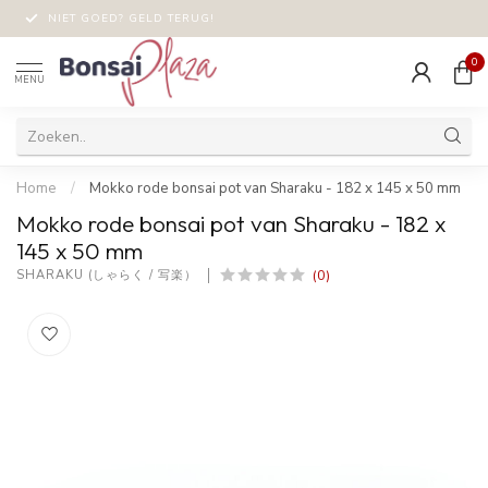
NIET GOED? GELD TERUG!
0
MENU
Home
/
Mokko rode bonsai pot van Sharaku - 182 x 145 x 50 mm
Mokko rode bonsai pot van Sharaku - 182 x
145 x 50 mm
(0)
SHARAKU (しゃらく / 写楽）