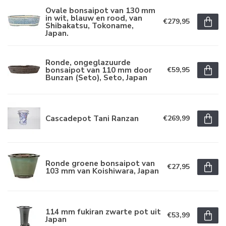
Ovale bonsaipot van 130 mm
in wit, blauw en rood, van
€279,95
Shibakatsu, Tokoname,
Japan.
Ronde, ongeglazuurde
bonsaipot van 110 mm door
€59,95
Bunzan (Seto), Seto, Japan
Cascadepot Tani Ranzan
€269,99
Ronde groene bonsaipot van
€27,95
103 mm van Koishiwara, Japan
114 mm fukiran zwarte pot uit
€53,99
Japan