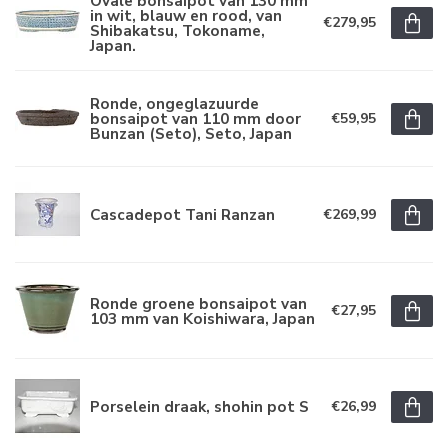
Ovale bonsaipot van 130 mm
in wit, blauw en rood, van
€279,95
Shibakatsu, Tokoname,
Japan.
Ronde, ongeglazuurde
bonsaipot van 110 mm door
€59,95
Bunzan (Seto), Seto, Japan
Cascadepot Tani Ranzan
€269,99
Ronde groene bonsaipot van
€27,95
103 mm van Koishiwara, Japan
Porselein draak, shohin pot S
€26,99