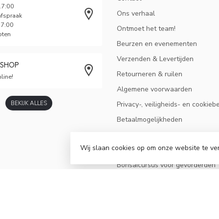
17:00
Ons verhaal
afspraak
17:00
Ontmoet het team!
oten
Beurzen en evenementen
Verzenden & Levertijden
BSHOP
Retourneren & ruilen
line!
Algemene voorwaarden
BEKIJK ALLES
Privacy-, veiligheids- en cookieb
Betaalmogelijkheden
Sitemap
Wij slaan cookies op om onze website te ve
Mededeling
Bonsaicursus voor gevorderden