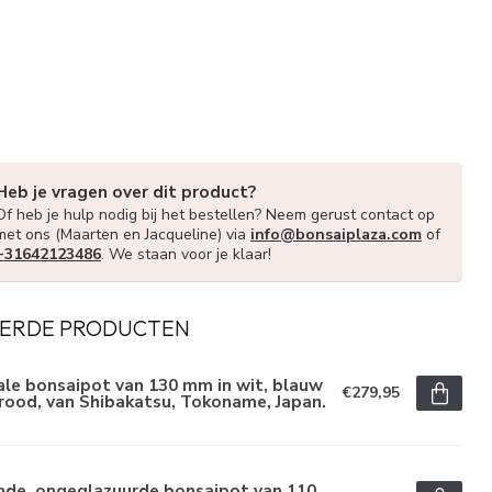
Heb je vragen over dit product?
Of heb je hulp nodig bij het bestellen? Neem gerust contact op
met ons (Maarten en Jacqueline) via
info@bonsaiplaza.com
of
+31642123486
. We staan voor je klaar!
ERDE PRODUCTEN
le bonsaipot van 130 mm in wit, blauw
€279,95
rood, van Shibakatsu, Tokoname, Japan.
nde, ongeglazuurde bonsaipot van 110