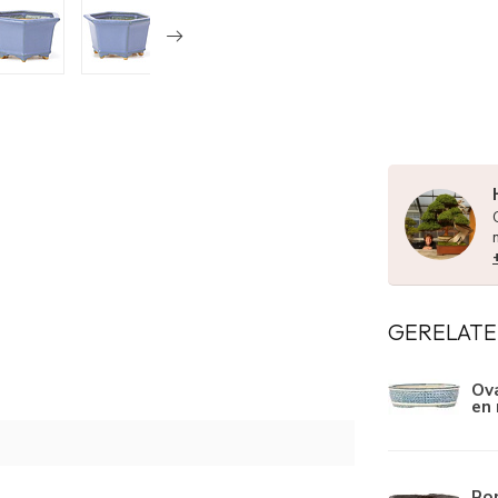
GERELATE
Ova
en 
Ro