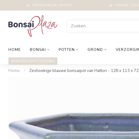
PERSOONLIJK ADVIES
UNIEKE COL
HOME
BONSAI
POTTEN
GROND
VERZORGI
WINTERVERZORGING
Home
/
Zeshoekige blauwe bonsaipot van Hattori - 128 x 113 x 7