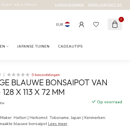
CADEAUBONNEN
NEEM CONTACT OP
T GOED? GELD TERUG!
0
EUR
EN
JAPANSE TUINEN
CADEAUTIPS
0 beoordelingen
I
GE BLAUWE BONSAIPOT VAN
 128 X 113 X 72 MM
Op voorraad
 btw
 Maker: Hattori | Herkomst: Tokoname, Japan | Kenmerken:
maakte blauwe bonsaipot
Lees meer
.