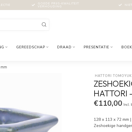
GOEDE PRIJS-KWALITEIT
LECTIE
NIE
VERHOUDING
NG
GEREEDSCHAP
DRAAD
PRESENTATIE
BOEK
2 mm
 HATTORI TOMOYUK
ZESHOEKI
HATTORI -
€110,00
Incl.
128 x 113 x 72 mm |
Zeshoekige handge