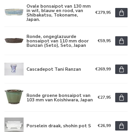
Ovale bonsaipot van 130 mm
in wit, blauw en rood, van
€279,95
Shibakatsu, Tokoname,
Japan.
Ronde, ongeglazuurde
bonsaipot van 110 mm door
€59,95
Bunzan (Seto), Seto, Japan
Cascadepot Tani Ranzan
€269,99
Ronde groene bonsaipot van
€27,95
103 mm van Koishiwara, Japan
Porselein draak, shohin pot S
€26,99