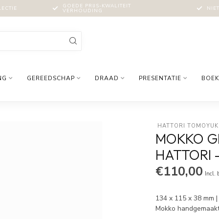
GOEDE PRIJS-KWALITEIT
LECTIE
NIE
VERHOUDING
NG
GEREEDSCHAP
DRAAD
PRESENTATIE
BOEK
 HATTORI TOMOYUK
MOKKO G
HATTORI -
€110,00
Incl.
134 x 115 x 38 mm |
Mokko handgemaakt