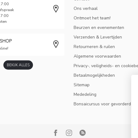
17:00
Ons verhaal
afspraak
17:00
Ontmoet het team!
oten
Beurzen en evenementen
Verzenden & Levertijden
BSHOP
Retourneren & ruilen
line!
Algemene voorwaarden
BEKIJK ALLES
Privacy-, veiligheids- en cookieb
Betaalmogelijkheden
Sitemap
Mededeling
Bonsaicursus voor gevorderden