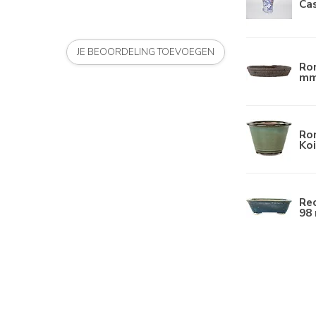
Ca
JE BEOORDELING TOEVOEGEN
Ro
mm
Ro
Koi
Re
98