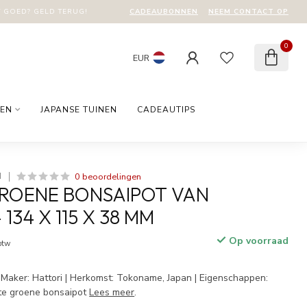
CADEAUBONNEN
NEEM CONTACT OP
T GOED? GELD TERUG!
0
EUR
EN
JAPANSE TUINEN
CADEAUTIPS
0 beoordelingen
I
ROENE BONSAIPOT VAN
 134 X 115 X 38 MM
Op voorraad
 btw
 Maker: Hattori | Herkomst: Tokoname, Japan | Eigenschappen:
e groene bonsaipot
Lees meer
.