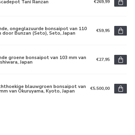
scadepot Tani Ranzan
€269,99
nde, ongeglazuurde bonsaipot van 110
€59,95
 door Bunzan (Seto), Seto, Japan
nde groene bonsaipot van 103 mm van
€27,95
shiwara, Japan
chthoekige blauwgroen bonsaipot van
€5.500,00
 mm van Okuruyama, Kyoto, Japan