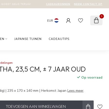
CADEAUBONNEN
NEEM CONTACT OP
T GOED? GELD TERUG!
0
EUR
EN
JAPANSE TUINEN
CADEAUTIPS
rdelingen
HA, 23,5 CM, ± 7 JAAR OUD
Op voorraad
w
ig) | 235 x 170 x 140 mm | Herkomst: Japan
Lees meer
.
TOEVOEGEN AAN WINKELWAGEN