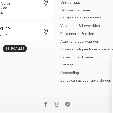
Ons verhaal
afspraak
17:00
Ontmoet het team!
oten
Beurzen en evenementen
Verzenden & Levertijden
BSHOP
Retourneren & ruilen
line!
Algemene voorwaarden
BEKIJK ALLES
Privacy-, veiligheids- en cookieb
Betaalmogelijkheden
Sitemap
Mededeling
Bonsaicursus voor gevorderden