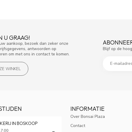
N U GRAAG!
ABONNEER
f uw aankoop, bezoek dan zeker onze
Blijf op de hoo
drijfsgegevens, antwoorden op
eren om met ons in contact te komen.
NZE WINKEL
STIJDEN
INFORMATIE
Over Bonsai Plaza
KERIJ IN BOSKOOP
Contact
17:00