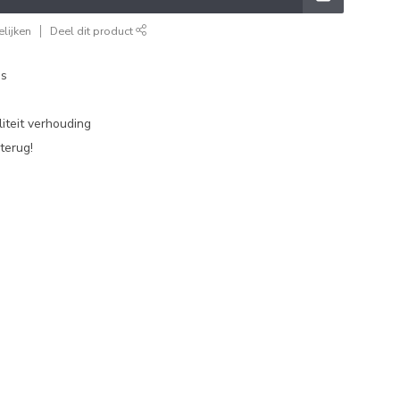
lijken
Deel dit product
es
iteit verhouding
terug!