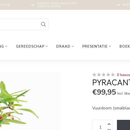
GOEDE PRIJS-KWALITEIT
LECTIE
NIE
VERHOUDING
NG
GEREEDSCHAP
DRAAD
PRESENTATIE
BOEK
0 beoo
PYRACANT
€99,95
Incl. bt
Vuurdoorn (smalblad