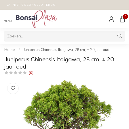
NIET GOED? GELD TERUG!
0
MENU
Home
/
Juniperus Chinensis Itoigawa, 28 cm, ± 20 jaar oud
Juniperus Chinensis Itoigawa, 28 cm, ± 20
jaar oud
(0)