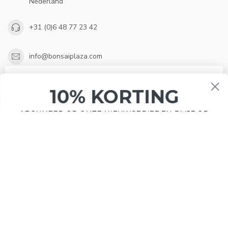
Nederland
10% KORTING
+31 (0)6 48 77 23 42
ABONNEER OP ONZE NIEUWSBRIEF EN BLIJF OP
DE HOOGTE VAN ACTIES EN NIEUWS.
info@bonsaiplaza.com
Wij slaan cookies op om onze website te verbeteren. Is dat
OPENINGSTIJDEN
akkoord?
Ja
Nee
Meer over cookies »
ABONNEER
INFORMATIE
MIJN ACCOUNT
€