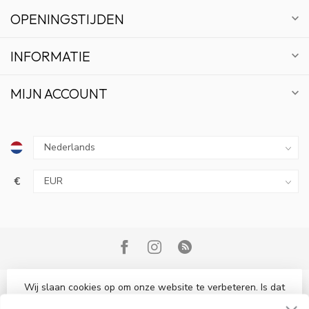
OPENINGSTIJDEN
INFORMATIE
MIJN ACCOUNT
€
10% KORTING
ABONNEER OP ONZE NIEUWSBRIEF EN BLIJF OP
DE HOOGTE VAN ACTIES EN NIEUWS.
Wij slaan cookies op om onze website te verbeteren. Is dat
© Copyright 2026 Bonsai Plaza
akkoord?
Ja
Nee
Meer over cookies »