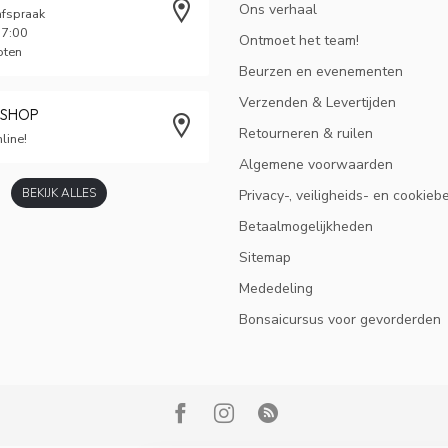
Ons verhaal
afspraak
17:00
Ontmoet het team!
oten
Beurzen en evenementen
Verzenden & Levertijden
BSHOP
Retourneren & ruilen
line!
Algemene voorwaarden
BEKIJK ALLES
Privacy-, veiligheids- en cookieb
Betaalmogelijkheden
Sitemap
Mededeling
Bonsaicursus voor gevorderden