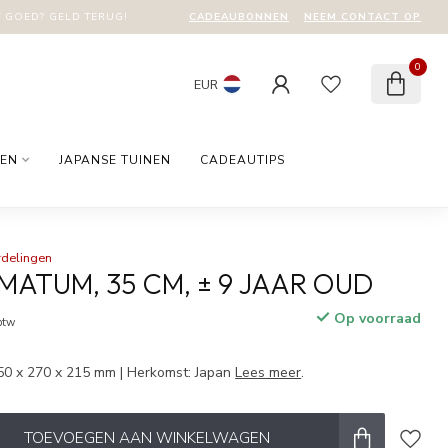
CADEAUBONNEN
NEEM CONTACT OP
T GOED? GELD TERUG!
0
EUR
EN
JAPANSE TUINEN
CADEAUTIPS
rdelingen
MATUM, 35 CM, ± 9 JAAR OUD
Op voorraad
 btw
50 x 270 x 215 mm | Herkomst: Japan
Lees meer
.
TOEVOEGEN AAN WINKELWAGEN