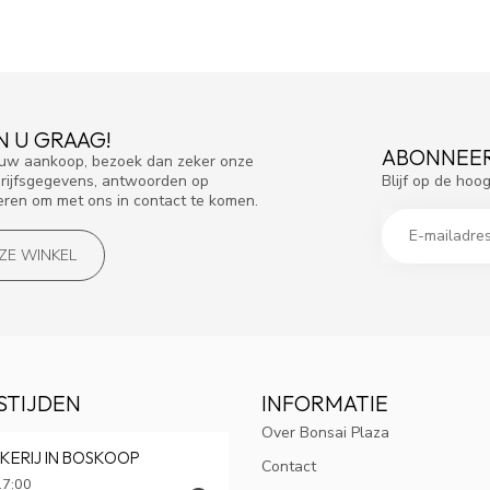
N U GRAAG!
ABONNEER
f uw aankoop, bezoek dan zeker onze
Blijf op de hoo
drijfsgegevens, antwoorden op
eren om met ons in contact te komen.
NZE WINKEL
STIJDEN
INFORMATIE
Over Bonsai Plaza
KERIJ IN BOSKOOP
Contact
17:00