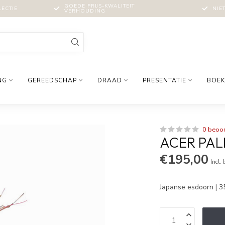
GOEDE PRIJS-KWALITEIT
LECTIE
NIE
VERHOUDING
NG
GEREEDSCHAP
DRAAD
PRESENTATIE
BOEK
0 beoo
ACER PAL
€195,00
Incl.
Japanse esdoorn | 3