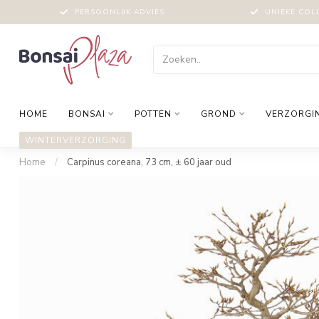
PERSOONLIJK ADVIES
UNIEKE COL
HOME
BONSAI
POTTEN
GROND
VERZORGI
WINTERVERZORGING
Home
/
Carpinus coreana, 73 cm, ± 60 jaar oud