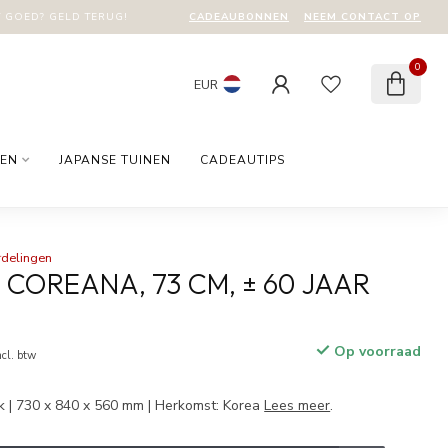
CADEAUBONNEN
NEEM CONTACT OP
T GOED? GELD TERUG!
0
EUR
EN
JAPANSE TUINEN
CADEAUTIPS
rdelingen
 COREANA, 73 CM, ± 60 JAAR
Op voorraad
ncl. btw
 | 730 x 840 x 560 mm | Herkomst: Korea
Lees meer
.