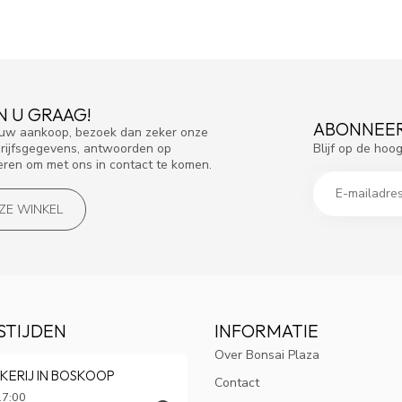
N U GRAAG!
ABONNEER
f uw aankoop, bezoek dan zeker onze
Blijf op de hoo
drijfsgegevens, antwoorden op
eren om met ons in contact te komen.
NZE WINKEL
STIJDEN
INFORMATIE
Over Bonsai Plaza
KERIJ IN BOSKOOP
Contact
17:00