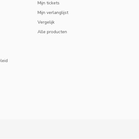
Mijn tickets
Mijn verlanglijst
Vergelijk
Alle producten
eleid
10% KORTING
ABONNEER OP ONZE NIEUWSBRIEF EN BLIJF OP 
HOOGTE VAN ACTIES EN NIEUWS.
ABONNEER