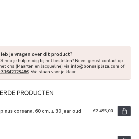
Heb je vragen over dit product?
Of heb je hulp nodig bij het bestellen? Neem gerust contact op
met ons (Maarten en Jacqueline) via
info@bonsaiplaza.com
of
+31642123486
. We staan voor je klaar!
ERDE PRODUCTEN
pinus coreana, 60 cm, ± 30 jaar oud
€2.495,00