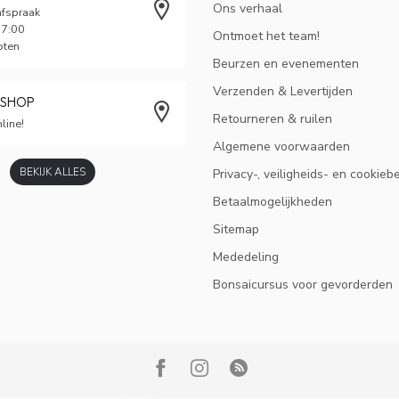
Ons verhaal
afspraak
17:00
Ontmoet het team!
oten
Beurzen en evenementen
Verzenden & Levertijden
BSHOP
Retourneren & ruilen
line!
Algemene voorwaarden
BEKIJK ALLES
Privacy-, veiligheids- en cookieb
Betaalmogelijkheden
Sitemap
Mededeling
Bonsaicursus voor gevorderden