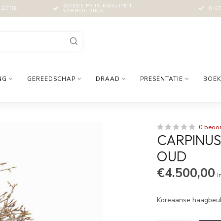
GOEDE PRIJS-KWALITEIT
LECTIE
NIE
VERHOUDING
NG
GEREEDSCHAP
DRAAD
PRESENTATIE
BOEK
0 beoo
CARPINUS
OUD
€4.500,00
I
Koreaanse haagbeuk