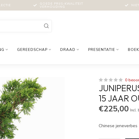
GOEDE PRIJS-KWALITEIT
LECTIE
NIE
VERHOUDING
NG
GEREEDSCHAP
DRAAD
PRESENTATIE
BOEK
0 beoo
JUNIPERUS
15 JAAR 
€225,00
Incl.
Chinese jeneverbes 