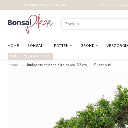
PERSOONLIJK ADVIES
UNIEKE COL
HOME
BONSAI
POTTEN
GROND
VERZORGI
WINTERVERZORGING
Home
/
Juniperus chinensis Itoigawa, 33 cm, ± 15 jaar oud