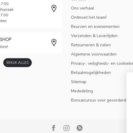
17:00
Ons verhaal
afspraak
17:00
Ontmoet het team!
oten
Beurzen en evenementen
Verzenden & Levertijden
BSHOP
Retourneren & ruilen
line!
Algemene voorwaarden
BEKIJK ALLES
Privacy-, veiligheids- en cookieb
Betaalmogelijkheden
Sitemap
Mededeling
Bonsaicursus voor gevorderden