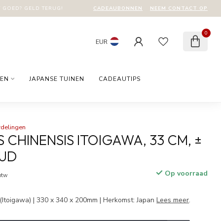
CADEAUBONNEN
NEEM CONTACT OP
T GOED? GELD TERUG!
0
EUR
EN
JAPANSE TUINEN
CADEAUTIPS
rdelingen
 CHINENSIS ITOIGAWA, 33 CM, ±
OUD
Op voorraad
 btw
(Itoigawa) | 330 x 340 x 200mm | Herkomst: Japan
Lees meer
.