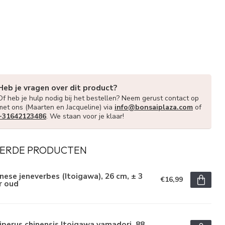
Heb je vragen over dit product?
Of heb je hulp nodig bij het bestellen? Neem gerust contact op
met ons (Maarten en Jacqueline) via
info@bonsaiplaza.com
of
+31642123486
. We staan voor je klaar!
ERDE PRODUCTEN
nese jeneverbes (Itoigawa), 26 cm, ± 3
€16,99
r oud
iperus chinensis Itoigawa yamadori, 88