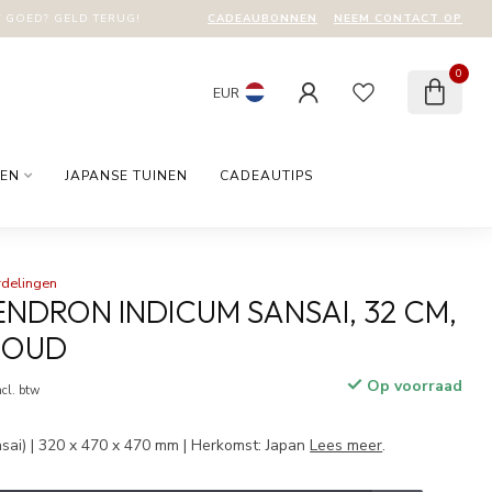
CADEAUBONNEN
NEEM CONTACT OP
T GOED? GELD TERUG!
0
EUR
EN
JAPANSE TUINEN
CADEAUTIPS
rdelingen
DRON INDICUM SANSAI, 32 CM,
R OUD
Op voorraad
ncl. btw
sai) | 320 x 470 x 470 mm | Herkomst: Japan
Lees meer
.