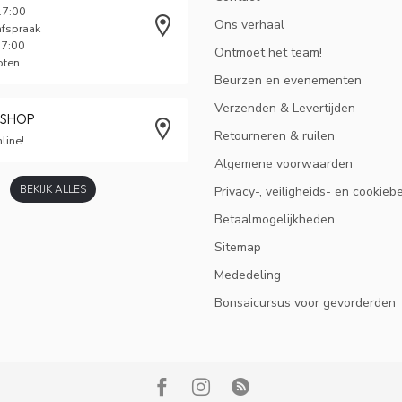
17:00
Ons verhaal
afspraak
17:00
Ontmoet het team!
oten
Beurzen en evenementen
Verzenden & Levertijden
BSHOP
Retourneren & ruilen
line!
Algemene voorwaarden
BEKIJK ALLES
Privacy-, veiligheids- en cookieb
Betaalmogelijkheden
Sitemap
Mededeling
Bonsaicursus voor gevorderden