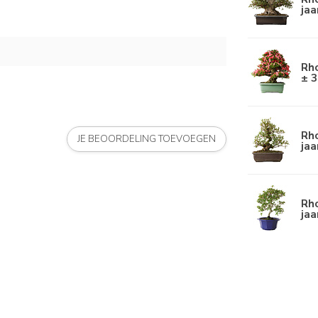
jaa
Rho
± 3
Rho
JE BEOORDELING TOEVOEGEN
jaa
Rh
jaa