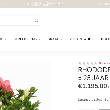
GOEDE PRIJS-KWALITEIT
LECTIE
NIE
VERHOUDING
NG
GEREEDSCHAP
DRAAD
PRESENTATIE
BOEK
0 beoo
RHODODEN
± 25 JAA
€1.195,00
I
Japanse azalea (San