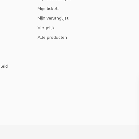
Mijn tickets
Mijn verlanglijst
Vergelijk
Alle producten
eleid
10% KORTING
ABONNEER OP ONZE NIEUWSBRIEF EN BLIJF OP
DE HOOGTE VAN ACTIES EN NIEUWS.