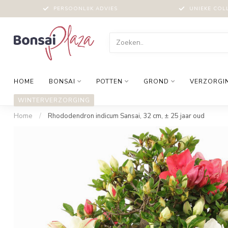
PERSOONLIJK ADVIES
UNIEKE COL
HOME
BONSAI
POTTEN
GROND
VERZORGI
WINTERVERZORGING
Home
/
Rhododendron indicum Sansai, 32 cm, ± 25 jaar oud