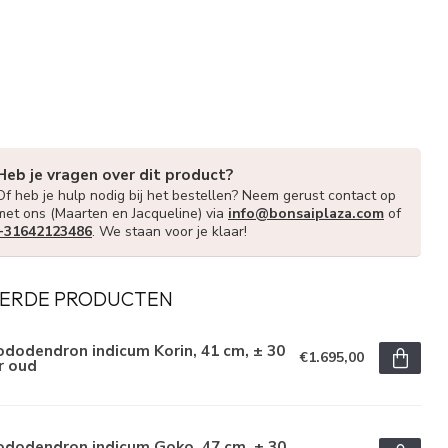
Heb je vragen over dit product?
Of heb je hulp nodig bij het bestellen? Neem gerust contact op
met ons (Maarten en Jacqueline) via
info@bonsaiplaza.com
of
+31642123486
. We staan voor je klaar!
ERDE PRODUCTEN
dodendron indicum Korin, 41 cm, ± 30
€1.695,00
r oud
ododendron indicum Goko, 47 cm, ± 30