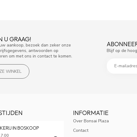
N U GRAAG!
ABONNEER
f uw aankoop, bezoek dan zeker onze
Blijf op de hoo
drijfsgegevens, antwoorden op
eren om met ons in contact te komen.
NZE WINKEL
STIJDEN
INFORMATIE
Over Bonsai Plaza
KERIJ IN BOSKOOP
Contact
17:00