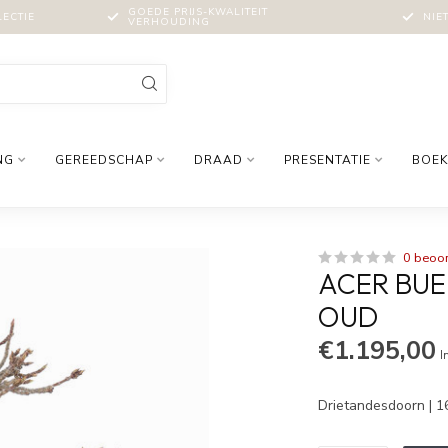
GOEDE PRIJS-KWALITEIT
LECTIE
NIE
VERHOUDING
NG
GEREEDSCHAP
DRAAD
PRESENTATIE
BOEK
0 beoo
ACER BUE
OUD
€1.195,00
I
Drietandesdoorn | 1