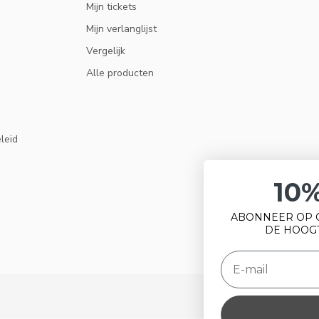
Mijn tickets
Mijn verlanglijst
Vergelijk
Alle producten
eleid
10% KORTING
ABONNEER OP ONZE NIEUWSBRIEF EN BLIJF OP
DE HOOGTE VAN ACTIES EN NIEUWS.
ABONNEER