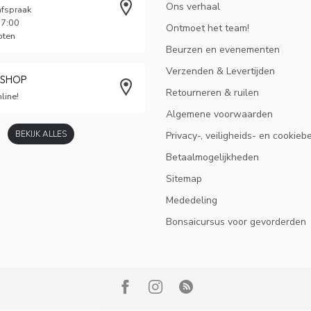
Ons verhaal
afspraak
17:00
Ontmoet het team!
oten
Beurzen en evenementen
Verzenden & Levertijden
BSHOP
Retourneren & ruilen
line!
Algemene voorwaarden
BEKIJK ALLES
Privacy-, veiligheids- en cookieb
Betaalmogelijkheden
Sitemap
Mededeling
Bonsaicursus voor gevorderden