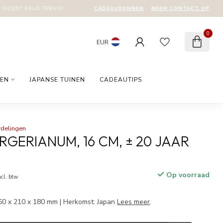
CADEAUBONNEN
NEEM CONTACT OP
T GOED? GELD TERUG!
0
EUR
EN
JAPANSE TUINEN
CADEAUTIPS
rdelingen
RGERIANUM, 16 CM, ± 20 JAAR
Op voorraad
ncl. btw
60 x 210 x 180 mm | Herkomst: Japan
Lees meer
.