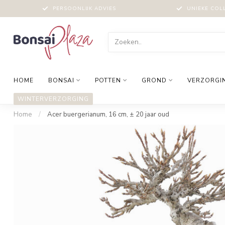
PERSOONLIJK ADVIES
UNIEKE COL
HOME
BONSAI
POTTEN
GROND
VERZORGI
WINTERVERZORGING
Home
/
Acer buergerianum, 16 cm, ± 20 jaar oud