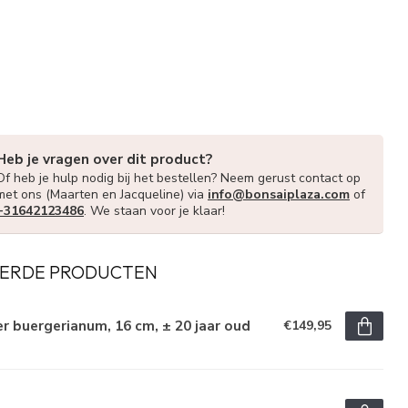
Heb je vragen over dit product?
Of heb je hulp nodig bij het bestellen? Neem gerust contact op
met ons (Maarten en Jacqueline) via
info@bonsaiplaza.com
of
+31642123486
. We staan voor je klaar!
ERDE PRODUCTEN
r buergerianum, 16 cm, ± 20 jaar oud
€149,95