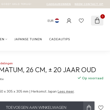
CADEAUBONNEN
NEEM CONTACT OP
T GOED? GELD TERUG!
0
EUR
EN
JAPANSE TUINEN
CADEAUTIPS
rdelingen
MATUM, 26 CM, ± 20 JAAR OUD
Op voorraad
 btw
60 x 305 x 305 mm | Herkomst: Japan
Lees meer
.
TOEVOEGEN AAN WINKELWAGEN