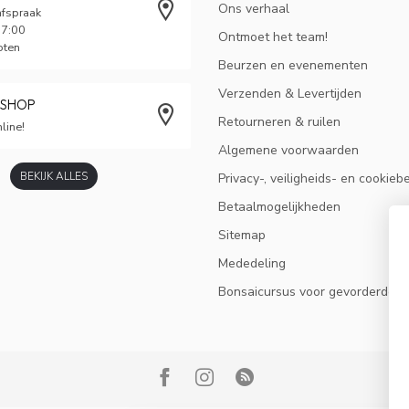
Ons verhaal
afspraak
17:00
Ontmoet het team!
oten
Beurzen en evenementen
Verzenden & Levertijden
BSHOP
Retourneren & ruilen
line!
Algemene voorwaarden
BEKIJK ALLES
Privacy-, veiligheids- en cookieb
Betaalmogelijkheden
Sitemap
Mededeling
Bonsaicursus voor gevorderden