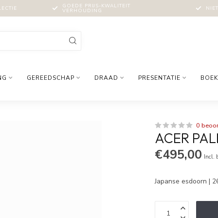
GOEDE PRIJS-KWALITEIT
LECTIE
NIE
VERHOUDING
NG
GEREEDSCHAP
DRAAD
PRESENTATIE
BOEK
0 beoo
ACER PAL
€495,00
Incl.
Japanse esdoorn | 2