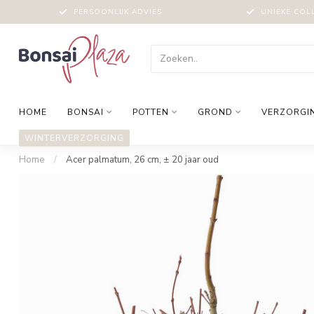
PERSOONLIJK ADVIES
UNIEKE COL
HOME
BONSAI
POTTEN
GROND
VERZORGI
WINTERVERZORGING
Home
/
Acer palmatum, 26 cm, ± 20 jaar oud