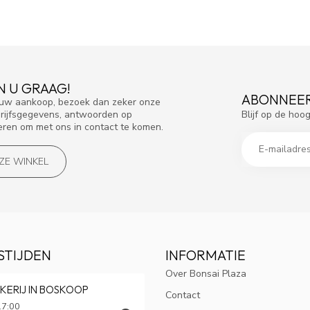
N U GRAAG!
ABONNEER
f uw aankoop, bezoek dan zeker onze
Blijf op de hoo
drijfsgegevens, antwoorden op
eren om met ons in contact te komen.
NZE WINKEL
STIJDEN
INFORMATIE
Over Bonsai Plaza
KERIJ IN BOSKOOP
Contact
17:00