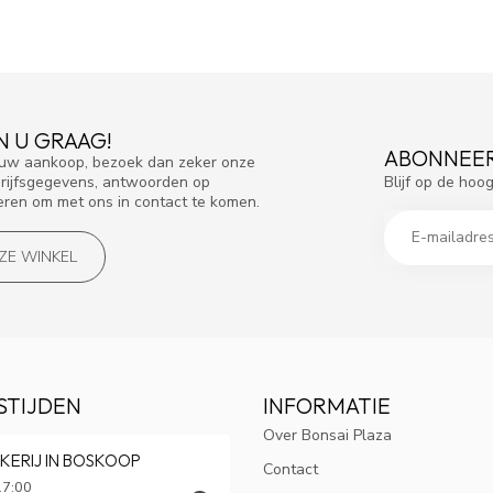
N U GRAAG!
ABONNEER
f uw aankoop, bezoek dan zeker onze
Blijf op de hoo
drijfsgegevens, antwoorden op
eren om met ons in contact te komen.
NZE WINKEL
STIJDEN
INFORMATIE
Over Bonsai Plaza
KERIJ IN BOSKOOP
Contact
17:00