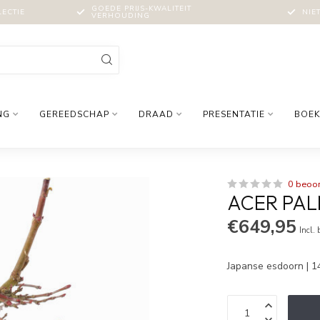
GOEDE PRIJS-KWALITEIT
LECTIE
NIE
VERHOUDING
NG
GEREEDSCHAP
DRAAD
PRESENTATIE
BOEK
0 beoo
ACER PAL
€649,95
Incl.
Japanse esdoorn | 1