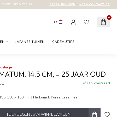
CADEAUBONNEN
NEEM CONTACT OP
T GOED? GELD TERUG!
0
EUR
EN
JAPANSE TUINEN
CADEAUTIPS
rdelingen
MATUM, 14,5 CM, ± 25 JAAR OUD
Op voorraad
 btw
45 x 150 x 150 mm | Herkomst: Korea
Lees meer
.
TOEVOEGEN AAN WINKELWAGEN