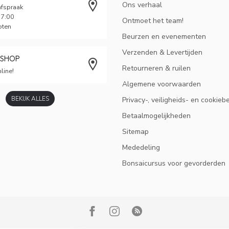
Ons verhaal
afspraak
17:00
Ontmoet het team!
oten
Beurzen en evenementen
Verzenden & Levertijden
BSHOP
Retourneren & ruilen
line!
Algemene voorwaarden
BEKIJK ALLES
Privacy-, veiligheids- en cookieb
Betaalmogelijkheden
Sitemap
Mededeling
Bonsaicursus voor gevorderden