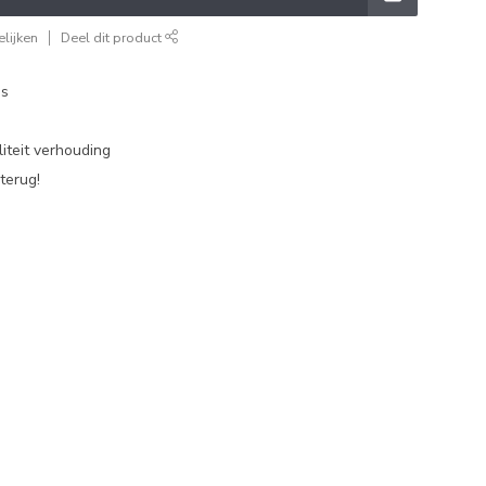
lijken
Deel dit product
es
iteit verhouding
terug!