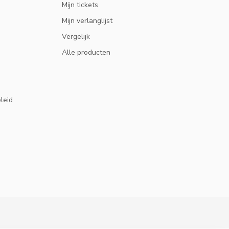
Mijn tickets
Mijn verlanglijst
Vergelijk
Alle producten
eleid
10% KORTING
ABONNEER OP ONZE NIEUWSBRIEF EN BLIJF OP D
HOOGTE VAN ACTIES EN NIEUWS.
ABONNEER