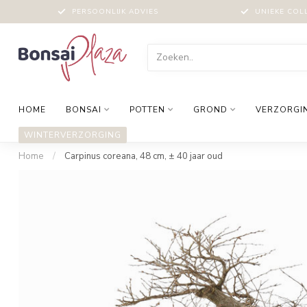
PERSOONLIJK ADVIES
UNIEKE COL
HOME
BONSAI
POTTEN
GROND
VERZORGI
WINTERVERZORGING
Home
/
Carpinus coreana, 48 cm, ± 40 jaar oud