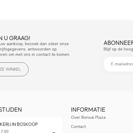
N U GRAAG!
ABONNEER
f uw aankoop, bezoek dan zeker onze
Blijf op de hoo
drijfsgegevens, antwoorden op
eren om met ons in contact te komen.
NZE WINKEL
STIJDEN
INFORMATIE
Over Bonsai Plaza
KERIJ IN BOSKOOP
Contact
17:00