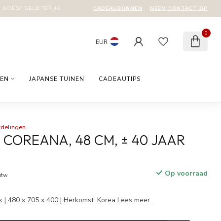
CADEAUBONNEN
NEEM CONTACT OP
T GOED? GELD TERUG!
0
EUR
EN
JAPANSE TUINEN
CADEAUTIPS
rdelingen
 COREANA, 48 CM, ± 40 JAAR
Op voorraad
 btw
| 480 x 705 x 400 | Herkomst: Korea
Lees meer
.