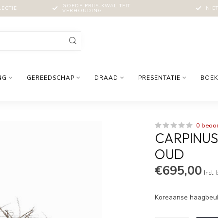
GOEDE PRIJS-KWALITEIT
LECTIE
NIE
VERHOUDING
NG
GEREEDSCHAP
DRAAD
PRESENTATIE
BOEK
0 beoo
CARPINUS
OUD
€695,00
Incl.
Koreaanse haagbeuk 