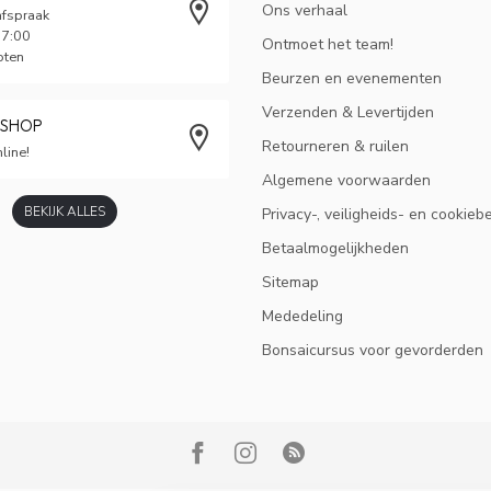
Ons verhaal
afspraak
17:00
Ontmoet het team!
oten
Beurzen en evenementen
Verzenden & Levertijden
BSHOP
Retourneren & ruilen
line!
Algemene voorwaarden
BEKIJK ALLES
Privacy-, veiligheids- en cookieb
Betaalmogelijkheden
Sitemap
Mededeling
Bonsaicursus voor gevorderden