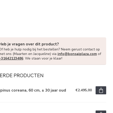
Heb je vragen over dit product?
Of heb je hulp nodig bij het bestellen? Neem gerust contact op
met ons (Maarten en Jacqueline) via
info@bonsaiplaza.com
of
+31642123486
. We staan voor je klaar!
ERDE PRODUCTEN
pinus coreana, 60 cm, ± 30 jaar oud
€2.495,00