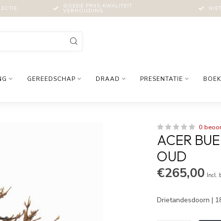
GOEDE PRIJS-KWALITEIT
LECTIE
NIE
VERHOUDING
NG
GEREEDSCHAP
DRAAD
PRESENTATIE
BOEK
0 beoo
ACER BUER
OUD
€265,00
Incl.
Drietandesdoorn | 1