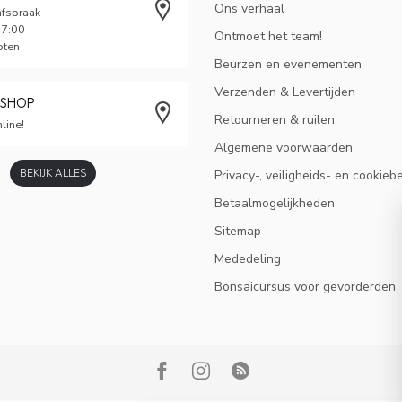
Ons verhaal
afspraak
17:00
Ontmoet het team!
oten
Beurzen en evenementen
Verzenden & Levertijden
BSHOP
Retourneren & ruilen
line!
Algemene voorwaarden
BEKIJK ALLES
Privacy-, veiligheids- en cookieb
Betaalmogelijkheden
Sitemap
Mededeling
Bonsaicursus voor gevorderden