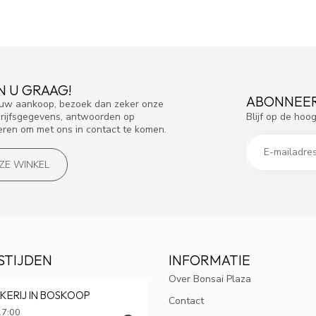
N U GRAAG!
ABONNEER
f uw aankoop, bezoek dan zeker onze
Blijf op de hoo
drijfsgegevens, antwoorden op
eren om met ons in contact te komen.
NZE WINKEL
STIJDEN
INFORMATIE
Over Bonsai Plaza
KERIJ IN BOSKOOP
Contact
17:00