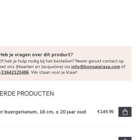
Heb je vragen over dit product?
Of heb je hulp nodig bij het bestellen? Neem gerust contact op
met ons (Maarten en Jacqueline) via
info@bonsaiplaza.com
of
+31642123486
. We staan voor je klaar!
ERDE PRODUCTEN
r buergerianum, 16 cm, ± 20 jaar oud
€149,95