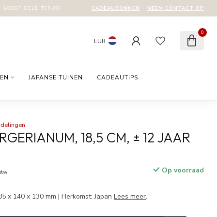
CADEAUBONNEN
NEEM CONTACT OP
T GOED? GELD TERUG!
0
EUR
EN
JAPANSE TUINEN
CADEAUTIPS
rdelingen
GERIANUM, 18,5 CM, ± 12 JAAR
Op voorraad
 btw
85 x 140 x 130 mm | Herkomst: Japan
Lees meer
.