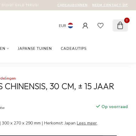
CADEAUBONNEN
NEEM CONTACT OP
T GOED? GELD TERUG!
0
EUR
EN
JAPANSE TUINEN
CADEAUTIPS
rdelingen
 CHINENSIS, 30 CM, ± 15 JAAR
Op voorraad
 btw
| 300 x 270 x 290 mm | Herkomst: Japan
Lees meer
.