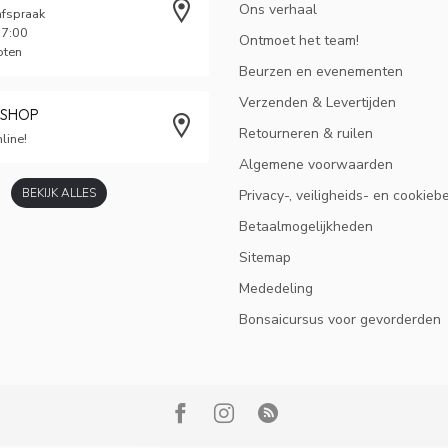
Ons verhaal
afspraak
17:00
Ontmoet het team!
oten
Beurzen en evenementen
Verzenden & Levertijden
BSHOP
Retourneren & ruilen
line!
Algemene voorwaarden
BEKIJK ALLES
Privacy-, veiligheids- en cookieb
Betaalmogelijkheden
Sitemap
Mededeling
Bonsaicursus voor gevorderden