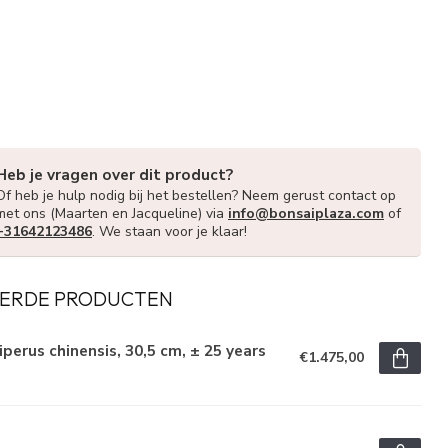
Heb je vragen over dit product?
Of heb je hulp nodig bij het bestellen? Neem gerust contact op
met ons (Maarten en Jacqueline) via
info@bonsaiplaza.com
of
+31642123486
. We staan voor je klaar!
ERDE PRODUCTEN
iperus chinensis, 30,5 cm, ± 25 years
€1.475,00
d