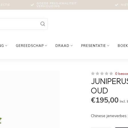
GOEDE PRIJS-KWALITEIT
LECTIE
NIE
VERHOUDING
NG
GEREEDSCHAP
DRAAD
PRESENTATIE
BOEK
0 beoo
JUNIPERUS
OUD
€195,00
Incl.
Chinese jeneverbes 