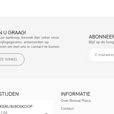
N U GRAAG!
ABONNEER
f uw aankoop, bezoek dan zeker onze
Blijf op de hoo
drijfsgegevens, antwoorden op
eren om met ons in contact te komen.
NZE WINKEL
STIJDEN
INFORMATIE
Over Bonsai Plaza
KERIJ IN BOSKOOP
Contact
17:00