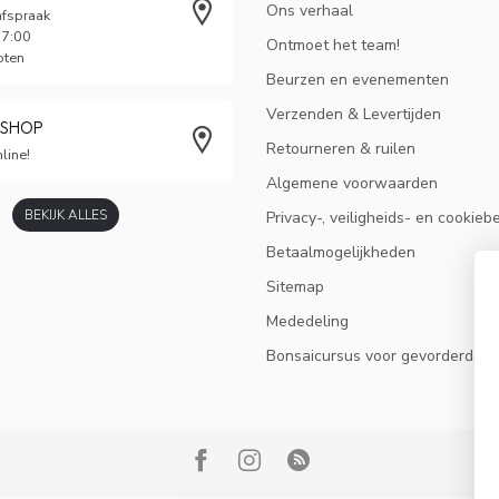
Ons verhaal
afspraak
17:00
Ontmoet het team!
oten
Beurzen en evenementen
Verzenden & Levertijden
BSHOP
Retourneren & ruilen
line!
Algemene voorwaarden
BEKIJK ALLES
Privacy-, veiligheids- en cookieb
Betaalmogelijkheden
Sitemap
Mededeling
Bonsaicursus voor gevorderden