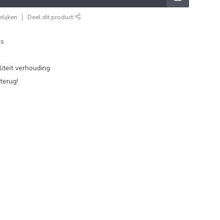
lijken
Deel dit product
es
iteit verhouding
terug!