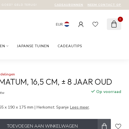
CADEAUBONNEN
NEEM CONTACT OP
T GOED? GELD TERUG!
0
EUR
EN
JAPANSE TUINEN
CADEAUTIPS
rdelingen
ATUM, 16,5 CM, ± 8 JAAR OUD
Op voorraad
 btw
65 x 190 x 175 mm | Herkomst: Spanje
Lees meer
.
TOEVOEGEN AAN WINKELWAGEN