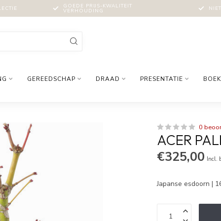
GOEDE PRIJS-KWALITEIT
LECTIE
NIE
VERHOUDING
NG
GEREEDSCHAP
DRAAD
PRESENTATIE
BOEK
0 beoo
ACER PALM
€325,00
Incl.
Japanse esdoorn | 1