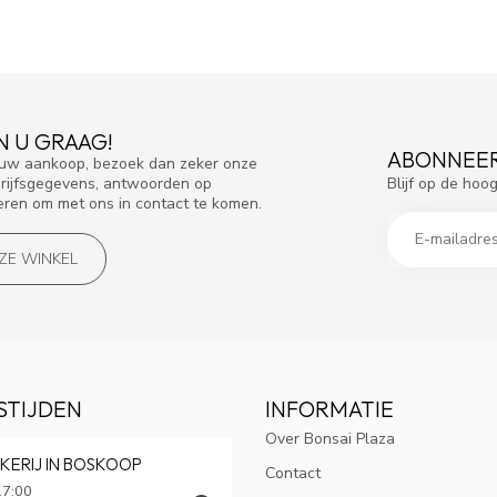
N U GRAAG!
ABONNEER
f uw aankoop, bezoek dan zeker onze
Blijf op de hoo
drijfsgegevens, antwoorden op
eren om met ons in contact te komen.
NZE WINKEL
STIJDEN
INFORMATIE
Over Bonsai Plaza
KERIJ IN BOSKOOP
Contact
17:00