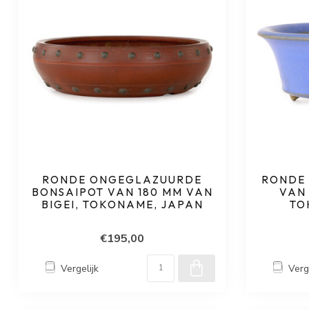
RONDE ONGEGLAZUURDE
RONDE
BONSAIPOT VAN 180 MM VAN
VAN 
BIGEI, TOKONAME, JAPAN
TO
€195,00
Vergelijk
Verg