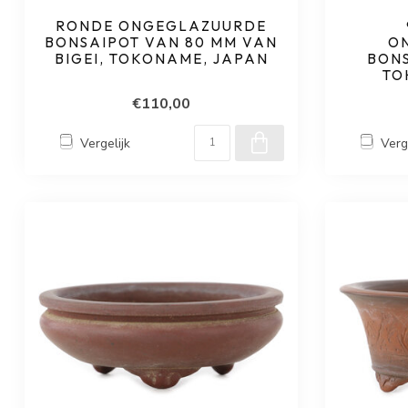
RONDE ONGEGLAZUURDE
BONSAIPOT VAN 80 MM VAN
O
BIGEI, TOKONAME, JAPAN
BONS
TO
€110,00
Vergelijk
Verg