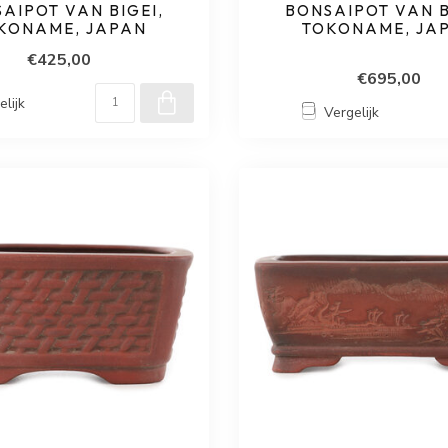
AIPOT VAN BIGEI,
BONSAIPOT VAN B
KONAME, JAPAN
TOKONAME, JA
€425,00
€695,00
elijk
Vergelijk