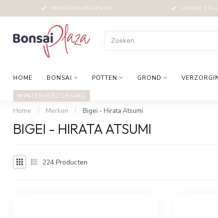
PERSOONLIJK ADVIES
UNIEKE COL
HOME
BONSAI
POTTEN
GROND
VERZORGI
WINTERVERZORGING
Home
/
Merken
/
Bigei - Hirata Atsumi
BIGEI - HIRATA ATSUMI
224
Producten