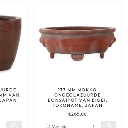
UURDE
137 MM MOKKO
 MM VAN
ONGEGLAZUURDE
 JAPAN
BONSAIPOT VAN BIGEI,
TOKONAME, JAPAN
€265,00
Vergelijk