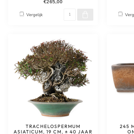
€265,00
Vergelijk
Verg
TRACHELOSPERMUM
245 
ASIATICUM, 19 CM, ± 40 JAAR
O