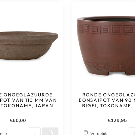
E ONGEGLAZUURDE
RONDE ONGEGLAZ
POT VAN 110 MM VAN
BONSAIPOT VAN 90
, TOKONAME, JAPAN
BIGEI, TOKONAME,
€60,00
€129,95
elijk
Vergelijk