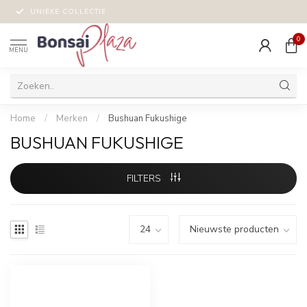
UNIEKE COLLECTIE
0
MENU
Home
/
Merken
/
Bushuan Fukushige
BUSHUAN FUKUSHIGE
FILTERS