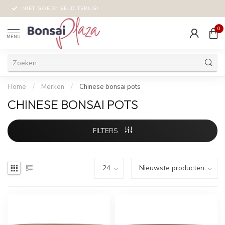
NIET GOED? GELD TERUG!
0
MENU
Home
/
Merken
/
Chinese bonsai pots
CHINESE BONSAI POTS
FILTERS